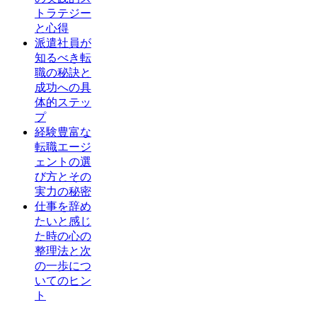
トラテジー
と心得
派遣社員が
知るべき転
職の秘訣と
成功への具
体的ステッ
プ
経験豊富な
転職エージ
ェントの選
び方とその
実力の秘密
仕事を辞め
たいと感じ
た時の心の
整理法と次
の一歩につ
いてのヒン
ト