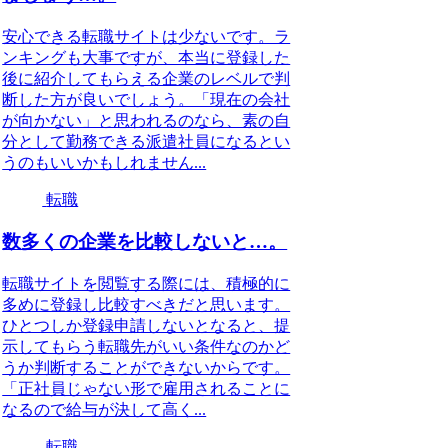
安心できる転職サイトは少ないです。ラ
ンキングも大事ですが、本当に登録した
後に紹介してもらえる企業のレベルで判
断した方が良いでしょう。「現在の会社
が向かない」と思われるのなら、素の自
分として勤務できる派遣社員になるとい
うのもいいかもしれません...
転職
数多くの企業を比較しないと…。
転職サイトを閲覧する際には、積極的に
多めに登録し比較すべきだと思います。
ひとつしか登録申請しないとなると、提
示してもらう転職先がいい条件なのかど
うか判断することができないからです。
「正社員じゃない形で雇用されることに
なるので給与が決して高く...
転職