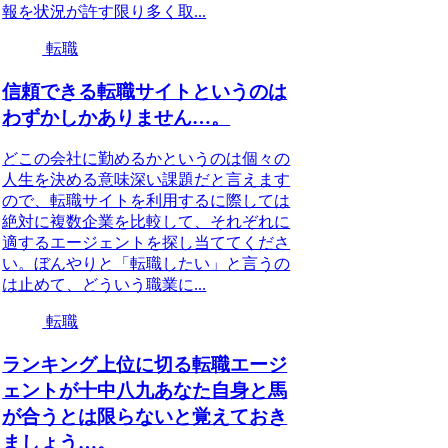
報を状況が許す限り多く取...
転職
信頼できる転職サイトというのは
わずかしかありません…。
どこの会社に勤めるかというのは個々の
人生を決める意味深い課題だと言えます
ので、転職サイトを利用するに際しては
絶対に複数企業を比較して、それぞれに
適するエージェントを探し当ててくださ
い。ぼんやりと「転職したい」と言うの
は止めて、どういう職業に...
転職
ランキング上位に切る転職エージ
ェントが十中八九あなた自身と馬
が合うとは限らないと覚えておき
ましょう…。