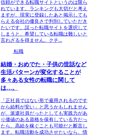
信頼ができる転職サイトというのは限ら
れています。ランキングも大切だと考え
ますが、現実に登録したあと掲示しても
らえる会社の優良さで判別していただき
たいです。誤った転職サイトを選択して
しまうと、希望している転職は難しいと
言わざるを得ません。クチ...
転職
結婚・おめでた・子供の世話など
生活パターンが変化することが
多々ある女性の転職に関して
は…。
「正社員ではない形で雇用されるのです
から給料が安い」と思うかもしれません
が、派遣社員だったとしても実践力があ
り価値のある資格を保有している方だっ
たら、高給を稼ぐことも可能だと断言し
ます。転職活動を成功させたいなら、情