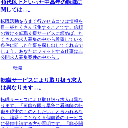
40代以上といった中高年の転職に
関しては…。
転職活動をうまく行かせるコツは情報を
目一杯たくさん収集することです。信頼
の置ける転職支援サービスに頼めば、た
くさんの求人募集の中から希望している
条件に即した仕事を探し出してくれるで
しょう。あなたにフィットする仕事は非
公開求人募集案件の中から...
転職
転職サービスにより取り扱う求人
は異なります…。
転職サービスにより取り扱う求人は異な
ります。「可能な限り早急に看護師の転
職を現実のものとしたい」と言われるな
ら、躊躇うことなく５個前後のサービス
に登録申請する方が賢明です。「非公開