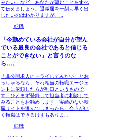
みたい」など、あなたが望むことをすべ
て伝えましょう。退職届を一刻も早く出
したいのはわかりますが、...
転職
「今勤めている会社が自分が望ん
でいる最良の会社であると信じる
ことができない」と言うのな
ら…。
「非公開求人にトライしてみたい」とお
っしゃるなら、それ相当の転職エージェ
ントに依頼した方が利口というもので
す。ひとまず登録して担当者に相談して
みることをお勧めします。実績のない転
職サイトを選んでしまったら、合点がい
く転職はできるはずもありま...
転職