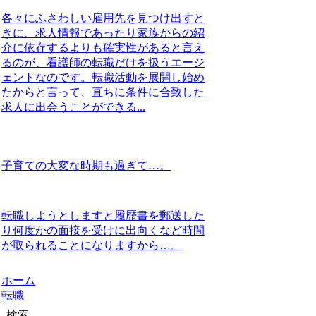
各々にふさわしい雇用先を見つけ出すと
きに、求人情報であったり家族からの紹
介に依存するよりも確実性があると言え
るのが、看護師の転職だけを扱うエージ
ェントなのです。転職活動を展開し始め
たからと言って、直ちに条件に合致した
求人に出会うことができる...
子育ての大変な時期も過ぎて…。
転職しようとしますと履歴書を郵送した
り何度かの面接を受けに出向くなど時間
が取られることになりますから…。
ホーム
転職
検索