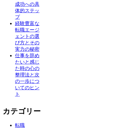
成功への具
体的ステッ
プ
経験豊富な
転職エージ
ェントの選
び方とその
実力の秘密
仕事を辞め
たいと感じ
た時の心の
整理法と次
の一歩につ
いてのヒン
ト
カテゴリー
転職