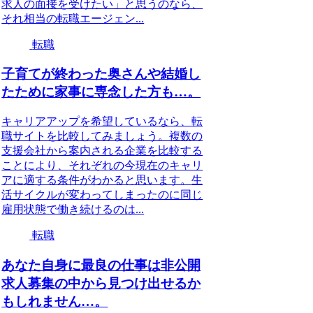
求人の面接を受けたい」と思うのなら、
それ相当の転職エージェン...
転職
子育てが終わった奥さんや結婚し
たために家事に専念した方も…。
キャリアアップを希望しているなら、転
職サイトを比較してみましょう。複数の
支援会社から案内される企業を比較する
ことにより、それぞれの今現在のキャリ
アに適する条件がわかると思います。生
活サイクルが変わってしまったのに同じ
雇用状態で働き続けるのは...
転職
あなた自身に最良の仕事は非公開
求人募集の中から見つけ出せるか
もしれません…。