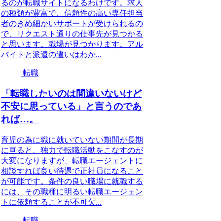
るのが転職サイトになるわけです。求人
の種類が豊富で、信頼性の高い専任担当
者のきめ細かいサポートが受けられるの
で、リクエスト通りの仕事先が見つかる
と思います。職場が見つかります。アル
バイトと派遣の違いはわか...
転職
「転職したいのは間違いないけど
不安に思っている」と言うのであ
れば…。
育児の為に職に就いていない期間が長期
に亘ると、独力で転職活動をこなすのが
大変になりますが、転職エージェントに
相談すれば良い待遇で正社員になること
が可能です。条件の良い職場に就職する
には、その職種に明るい転職エージェン
トに依頼することが不可欠...
転職