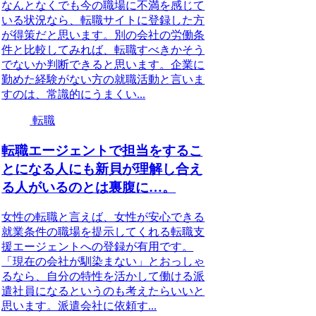
なんとなくでも今の職場に不満を感じて
いる状況なら、転職サイトに登録した方
が得策だと思います。別の会社の労働条
件と比較してみれば、転職すべきかそう
でないか判断できると思います。企業に
勤めた経験がない方の就職活動と言いま
すのは、常識的にうまくい...
転職
転職エージェントで担当をするこ
とになる人にも新貝が理解し合え
る人がいるのとは裏腹に…。
女性の転職と言えば、女性が安心できる
就業条件の職場を提示してくれる転職支
援エージェントへの登録が有用です。
「現在の会社が馴染まない」とおっしゃ
るなら、自分の特性を活かして働ける派
遣社員になるというのも考えたらいいと
思います。派遣会社に依頼す...