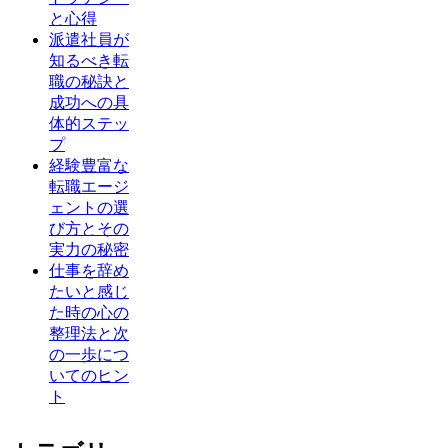
と心得
派遣社員が
知るべき転
職の秘訣と
成功への具
体的ステッ
プ
経験豊富な
転職エージ
ェントの選
び方とその
実力の秘密
仕事を辞め
たいと感じ
た時の心の
整理法と次
の一歩につ
いてのヒン
ト