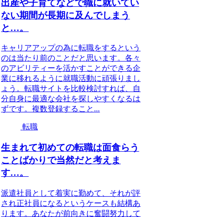
出産や子育てなどで職に就いてい
ない期間が長期に及んでしまう
と…。
キャリアアップの為に転職をするという
のは当たり前のことだと思います。各々
のアビリティーを活かすことができる企
業に移れるように就職活動に頑張りまし
ょう。転職サイトを比較検討すれば、自
分自身に最適な会社を探しやすくなるは
ずです。複数登録すること...
転職
生まれて初めての転職は面食らう
ことばかりで当然だと考えま
す…。
派遣社員として着実に勤めて、それが評
され正社員になるというケースも結構あ
ります。あなたが前向きに奮闘努力して