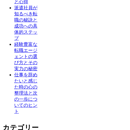
と心得
派遣社員が
知るべき転
職の秘訣と
成功への具
体的ステッ
プ
経験豊富な
転職エージ
ェントの選
び方とその
実力の秘密
仕事を辞め
たいと感じ
た時の心の
整理法と次
の一歩につ
いてのヒン
ト
カテゴリー