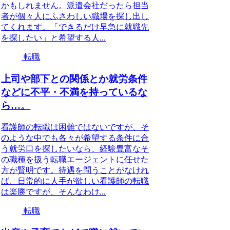
かもしれません。派遣会社だったら担当
者が個々人にふさわしい職場を探し出し
てくれます。「できるだけ早急に就職先
を探したい」と希望する人...
転職
上司や部下との関係とか就労条件
などに不平・不満を持っているな
ら…。
看護師の転職は困難ではないですが、そ
のような中でも各々が希望する条件に合
う就労口を探したいなら、経験豊富なそ
の職種を扱う転職エージェントに任せた
方が賢明です。待遇を問うことがなけれ
ば、日常的に人手が欲しい看護師の転職
は楽勝ですが、そんなわけ...
転職