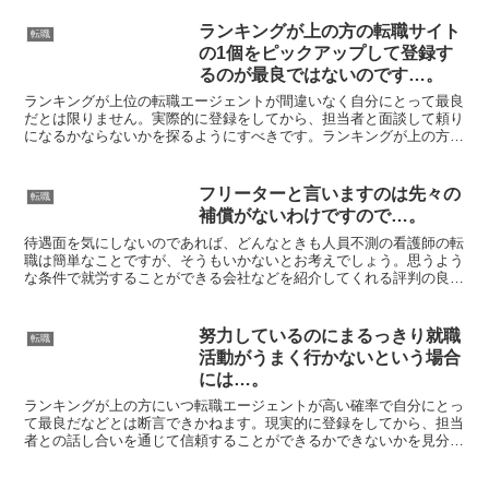
ランキングが上の方の転職サイト
転職
の1個をピックアップして登録す
るのが最良ではないのです…。
ランキングが上位の転職エージェントが間違いなく自分にとって最良
だとは限りません。実際的に登録をしてから、担当者と面談して頼り
になるかならないかを探るようにすべきです。ランキングが上の方の
転職サイトの1個をピックアップして登録するのが最良では...
フリーターと言いますのは先々の
転職
補償がないわけですので…。
待遇面を気にしないのであれば、どんなときも人員不測の看護師の転
職は簡単なことですが、そうもいかないとお考えでしょう。思うよう
な条件で就労することができる会社などを紹介してくれる評判の良い
エージェントに願いすべきだと思います。ちょっとでも現在...
努力しているのにまるっきり就職
転職
活動がうまく行かないという場合
には…。
ランキングが上の方にいつ転職エージェントが高い確率で自分にとっ
て最良だなどとは断言できかねます。現実的に登録をしてから、担当
者との話し合いを通じて信頼することができるかできないかを見分け
るべきです。月収であるとか勤務地など、希望の条件に合致...