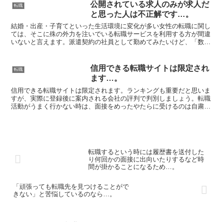
公開されている求人のみが求人だ
転職
と思った人は不正解です…。
結婚・出産・子育てといった生活環境に変化が多い女性の転職に関し
ては、そこに殊の外力を注いでいる転職サービスを利用する方が間違
いないと言えます。派遣契約の社員として勤めてみたいけど、「数が
多すぎてどこに登録したらいいか躊躇してしまう」と思って...
信用できる転職サイトは限定され
転職
ます…。
信用できる転職サイトは限定されます。ランキングも重要だと思いま
すが、実際に登録後に案内される会社の評判で判別しましょう。転職
活動がうまく行かない時は、面接をめったやたらに受けるのは自粛し
て、履歴書に目を通された段階で落とされてしまうのか面接...
転職するという時には履歴書を送付した
り何回かの面接に出向いたりするなど時
間が掛かることになるため…。
「頑張っても転職先を見つけることがで
きない」と苦悩しているのなら…。