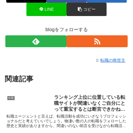
LINE
コピー
blogをフォローする
転職の救世主
関連記事
ランキング上位に位置している転
転職
職サイトが間違いなくご自分にと
って重宝するとは断言できかねま
す…。
転職エージェントと言えば、転職活動を成功にいざなうプロフェッシ
ョナルだと考えていいでしょう。物凄い数の人の転職をフォローした
歴史と実績がありますから、間違いのない助言を受けながら転職活動
ができると断言できます。ライフサイクルが大きく変わった...