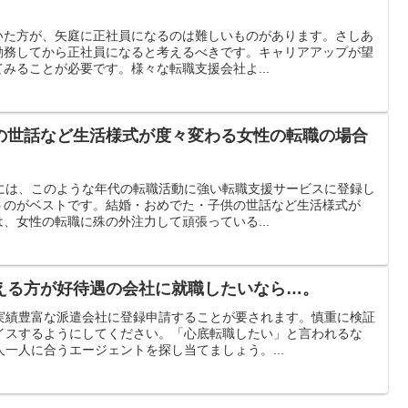
いた方が、矢庭に正社員になるのは難しいものがあります。さしあ
勤務してから正社員になると考えるべきです。キャリアアップが望
みることが必要です。様々な転職支援会社よ...
の世話など生活様式が度々変わる女性の転職の場合
くには、このような年代の転職活動に強い転職支援サービスに登録し
うのがベストです。結婚・おめでた・子供の世話など生活様式が
、女性の転職に殊の外注力して頑張っている...
える方が好待遇の会社に就職したいなら…。
実績豊富な派遣会社に登録申請することが要されます。慎重に検証
イスするようにしてください。「心底転職したい」と言われるな
一人に合うエージェントを探し当てましょう。...