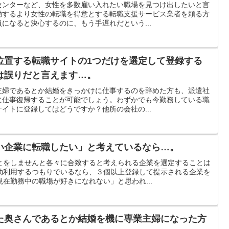
センターなど、女性を多数雇い入れたい職場を見つけ出したいと言
動するより女性の転職を得意とする転職支援サービス業者を頼る方
になると決心するのに、もう手遅れだという...
位置する転職サイトの1つだけを選定して登録する
は誤りだと言えます…。
主婦であるとか結婚をきっかけに仕事するのを辞めた方も、派遣社
に仕事復帰することが可能でしょう。わずかでも今勤務している職
イトに登録してはどうですか？他所の会社の...
い企業に転職したい」と考えているなら…。
とをしませんと各々に合致すると考えられる企業を選定することは
効利用するつもりでいるなら、３個以上登録して提示される企業を
在勤務中の職場が好きになれない」と思われ...
た奥さんであるとか結婚を機に専業主婦になった方