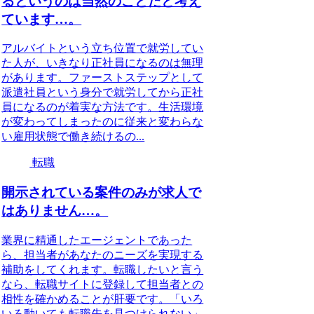
るというのは当然のことだと考え
ています…。
アルバイトという立ち位置で就労してい
た人が、いきなり正社員になるのは無理
があります。ファーストステップとして
派遣社員という身分で就労してから正社
員になるのが着実な方法です。生活環境
が変わってしまったのに従来と変わらな
い雇用状態で働き続けるの...
転職
開示されている案件のみが求人で
はありません…。
業界に精通したエージェントであった
ら、担当者があなたのニーズを実現する
補助をしてくれます。転職したいと言う
なら、転職サイトに登録して担当者との
相性を確かめることが肝要です。「いろ
いろ動いても転職先を見つけられない」