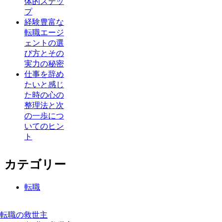
体的ステッ
プ
経験豊富な
転職エージ
ェントの選
び方とその
実力の秘密
仕事を辞め
たいと感じ
た時の心の
整理法と次
の一歩につ
いてのヒン
ト
カテゴリー
転職
転職の救世主