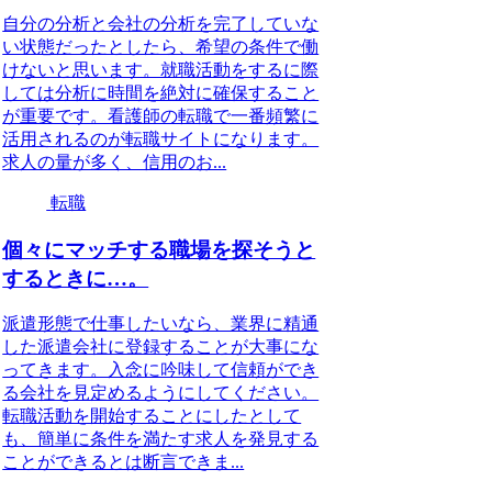
自分の分析と会社の分析を完了していな
い状態だったとしたら、希望の条件で働
けないと思います。就職活動をするに際
しては分析に時間を絶対に確保すること
が重要です。看護師の転職で一番頻繁に
活用されるのが転職サイトになります。
求人の量が多く、信用のお...
転職
個々にマッチする職場を探そうと
するときに…。
派遣形態で仕事したいなら、業界に精通
した派遣会社に登録することが大事にな
ってきます。入念に吟味して信頼ができ
る会社を見定めるようにしてください。
転職活動を開始することにしたとして
も、簡単に条件を満たす求人を発見する
ことができるとは断言できま...