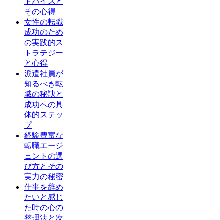
ドバイスと
その心得
女性の転職
成功のため
の実践的ス
トラテジー
と心得
派遣社員が
知るべき転
職の秘訣と
成功への具
体的ステッ
プ
経験豊富な
転職エージ
ェントの選
び方とその
実力の秘密
仕事を辞め
たいと感じ
た時の心の
整理法と次