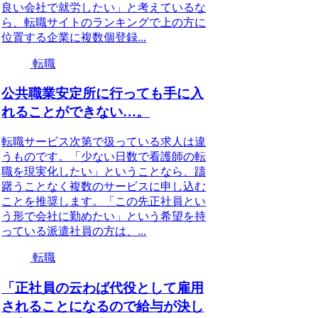
良い会社で就労したい」と考えているな
ら、転職サイトのランキングで上の方に
位置する企業に複数個登録...
転職
公共職業安定所に行っても手に入
れることができない…。
転職サービス次第で扱っている求人は違
うものです。「少ない日数で看護師の転
職を現実化したい」ということなら、躊
躇うことなく複数のサービスに申し込む
ことを推奨します。「この先正社員とい
う形で会社に勤めたい」という希望を持
っている派遣社員の方は、...
転職
「正社員の云わば代役として雇用
されることになるので給与が決し