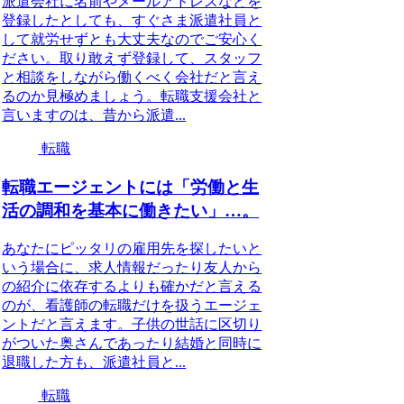
派遣会社に名前やメールアドレスなどを
登録したとしても、すぐさま派遣社員と
して就労せずとも大丈夫なのでご安心く
ださい。取り敢えず登録して、スタッフ
と相談をしながら働くべく会社だと言え
るのか見極めましょう。転職支援会社と
言いますのは、昔から派遣...
転職
転職エージェントには「労働と生
活の調和を基本に働きたい」…。
あなたにピッタリの雇用先を探したいと
いう場合に、求人情報だったり友人から
の紹介に依存するよりも確かだと言える
のが、看護師の転職だけを扱うエージェ
ントだと言えます。子供の世話に区切り
がついた奥さんであったり結婚と同時に
退職した方も、派遣社員と...
転職