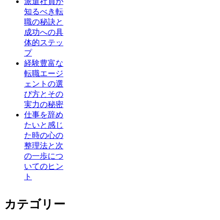
派遣社員が
知るべき転
職の秘訣と
成功への具
体的ステッ
プ
経験豊富な
転職エージ
ェントの選
び方とその
実力の秘密
仕事を辞め
たいと感じ
た時の心の
整理法と次
の一歩につ
いてのヒン
ト
カテゴリー