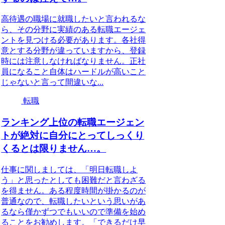
高待遇の職場に就職したいと言われるな
ら、その分野に実績のある転職エージェ
ントを見つける必要があります。各社得
意とする分野が違っていますから、登録
時には注意しなければなりません。正社
員になること自体はハードルが高いこと
じゃないと言って間違いな...
転職
ランキング上位の転職エージェン
トが絶対に自分にとってしっくり
くるとは限りません…。
仕事に関しましては、「明日転職しよ
う」と思ったとしても困難だと言わざる
を得ません。ある程度時間が掛かるのが
普通なので、転職したいという思いがあ
るなら僅かずつでもいいので準備を始め
ることをお勧めします。「できるだけ早