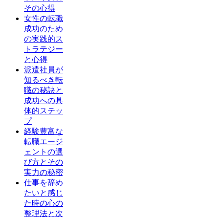
その心得
女性の転職
成功のため
の実践的ス
トラテジー
と心得
派遣社員が
知るべき転
職の秘訣と
成功への具
体的ステッ
プ
経験豊富な
転職エージ
ェントの選
び方とその
実力の秘密
仕事を辞め
たいと感じ
た時の心の
整理法と次