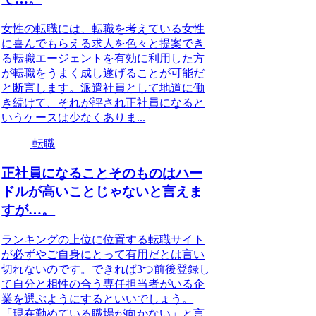
女性の転職には、転職を考えている女性
に喜んでもらえる求人を色々と提案でき
る転職エージェントを有効に利用した方
が転職をうまく成し遂げることが可能だ
と断言します。派遣社員として地道に働
き続けて、それが評され正社員になると
いうケースは少なくありま...
転職
正社員になることそのものはハー
ドルが高いことじゃないと言えま
すが…。
ランキングの上位に位置する転職サイト
が必ずやご自身にとって有用だとは言い
切れないのです。できれば3つ前後登録し
て自分と相性の合う専任担当者がいる企
業を選ぶようにするといいでしょう。
「現在勤めている職場が向かない」と言