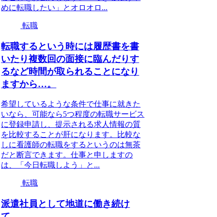
めに転職したい」とオロオロ...
転職
転職するという時には履歴書を書
いたり複数回の面接に臨んだりす
るなど時間が取られることになり
ますから…。
希望しているような条件で仕事に就きた
いなら、可能なら5つ程度の転職サービス
に登録申請し、提示される求人情報の質
を比較することが肝になります。比較な
しに看護師の転職をするというのは無茶
だと断言できます。仕事と申しますの
は、「今日転職しよう」と...
転職
派遣社員として地道に働き続け
て…。