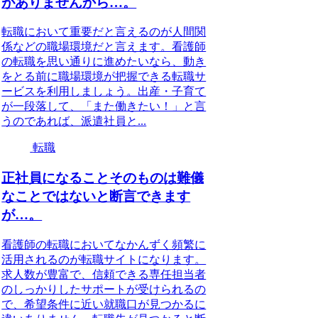
がありませんから…。
転職において重要だと言えるのが人間関
係などの職場環境だと言えます。看護師
の転職を思い通りに進めたいなら、動き
をとる前に職場環境が把握できる転職サ
ービスを利用しましょう。出産・子育て
が一段落して、「また働きたい！」と言
うのであれば、派遣社員と...
転職
正社員になることそのものは難儀
なことではないと断言できます
が…。
看護師の転職においてなかんずく頻繁に
活用されるのが転職サイトになります。
求人数が豊富で、信頼できる専任担当者
のしっかりしたサポートが受けられるの
で、希望条件に近い就職口が見つかるに