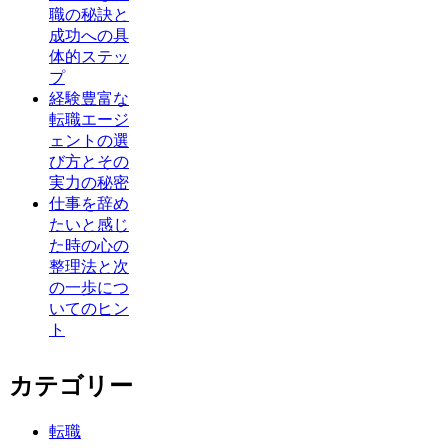
職の秘訣と
成功への具
体的ステッ
プ
経験豊富な
転職エージ
ェントの選
び方とその
実力の秘密
仕事を辞め
たいと感じ
た時の心の
整理法と次
の一歩につ
いてのヒン
ト
カテゴリー
転職