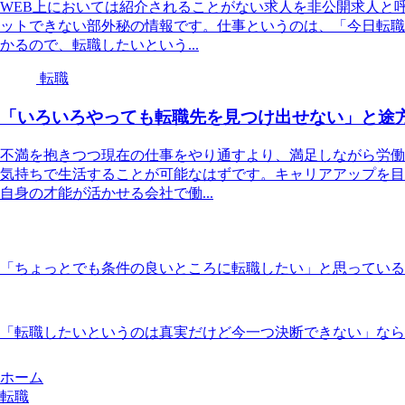
WEB上においては紹介されることがない求人を非公開求人と
ットできない部外秘の情報です。仕事というのは、「今日転職
かるので、転職したいという...
転職
「いろいろやっても転職先を見つけ出せない」と途
不満を抱きつつ現在の仕事をやり通すより、満足しながら労働
気持ちで生活することが可能なはずです。キャリアアップを目
自身の才能が活かせる会社で働...
「ちょっとでも条件の良いところに転職したい」と思っている
「転職したいというのは真実だけど今一つ決断できない」なら
ホーム
転職