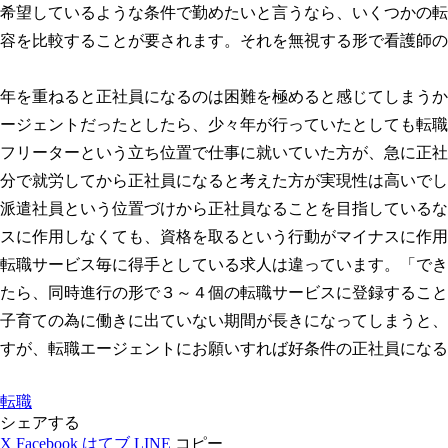
希望しているような条件で勤めたいと言うなら、いくつかの転
容を比較することが要されます。それを無視する形で看護師の
年を重ねると正社員になるのは困難を極めると感じてしまうか
ージェントだったとしたら、少々年が行っていたとしても転職
フリーターという立ち位置で仕事に就いていた方が、急に正社
分で就労してから正社員になると考えた方が実現性は高いでし
派遣社員という位置づけから正社員なることを目指しているな
スに作用しなくても、資格を取るという行動がマイナスに作用
転職サービス毎に得手としている求人は違っています。「でき
たら、同時進行の形で３～４個の転職サービスに登録すること
子育ての為に働きに出ていない期間が長きになってしまうと、
すが、転職エージェントにお願いすれば好条件の正社員になる
転職
シェアする
X
Facebook
はてブ
LINE
コピー