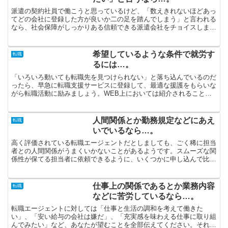
派遣の契約社員で働こうと思っているけど、「数えきれないほどあっ
てどの会社に登録した方が良いか二の足を踏んでしまう」と言われる
なら、社会保障がしっかりある信頼できる派遣会社をチョイスしまし
ょう。「将来正社員になって会社勤めしたい」と望んでいる...
希望しているような条件で就労す
転職
るには…。
「いろいろ動いても転職先を見つけられない」と落ち込んでいるのだ
ったら、早急に転職支援サービスに登録して、最適な援護をもらいな
がら転職活動に励みましょう。WEB上においては紹介されることが
ない求人のことを非公開求人と称します。転職エージェント...
人間関係とか勤務規定などにあえ
転職
いでいるなら…。
高く評価されている転職エージェントだとしましても、ごく稀に担当
者との人間関係がうまくいかないことがあるようです。スムーズな関
係性が保てる担当者に依頼できるように、いくつかに申し込んで比較
することが要されます。転職で大事とされるのが上下関係な...
仕事上の関係であるとか業務内容
転職
などに苦労しているなら…。
転職エージェントに対しては「仕事と生活の調和を考えて働きた
い」、「安い給与の会社は嫌だ」、「充実感を味わえる仕事に取り組
んでみたい」など、あなたが望むことを全部伝えてください。それぞ