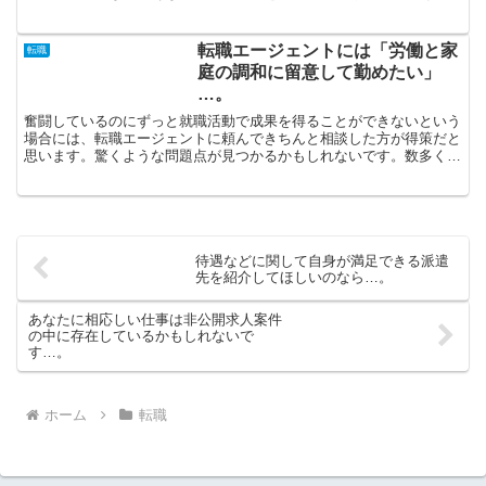
れが理想とする勤務先を探したいという場合に、求人情報だった...
転職エージェントには「労働と家
転職
庭の調和に留意して勤めたい」
…。
奮闘しているのにずっと就職活動で成果を得ることができないという
場合には、転職エージェントに頼んできちんと相談した方が得策だと
思います。驚くような問題点が見つかるかもしれないです。数多くの
企業を比較することをしないと、あなたにフィットする企業...
待遇などに関して自身が満足できる派遣
先を紹介してほしいのなら…。
あなたに相応しい仕事は非公開求人案件
の中に存在しているかもしれないで
す…。
ホーム
転職