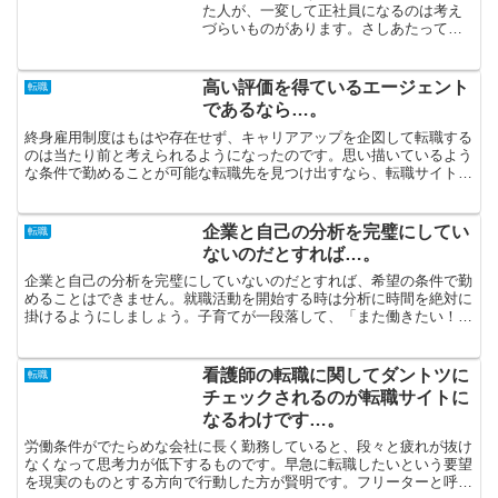
た人が、一変して正社員になるのは考え
づらいものがあります。さしあたって派
遣社員として就労してから正社員になる
のが着実な方法です。「直ぐに勤めた
い」と思っている人にオススメなのが派
高い評価を得ているエージェント
転職
遣会社への登録だと断言しま...
であるなら…。
終身雇用制度はもはや存在せず、キャリアアップを企図して転職する
のは当たり前と考えられるようになったのです。思い描いているよう
な条件で勤めることが可能な転職先を見つけ出すなら、転職サイトの
ランキングが有用でしょう。転職サイトというのはクチコミ...
企業と自己の分析を完璧にしてい
転職
ないのだとすれば…。
企業と自己の分析を完璧にしていないのだとすれば、希望の条件で勤
めることはできません。就職活動を開始する時は分析に時間を絶対に
掛けるようにしましょう。子育てが一段落して、「また働きたい！」
とおっしゃるなら、派遣社員という勤務形態を推奨します。...
看護師の転職に関してダントツに
転職
チェックされるのが転職サイトに
なるわけです…。
労働条件がでたらめな会社に長く勤務していると、段々と疲れが抜け
なくなって思考力が低下するものです。早急に転職したいという要望
を現実のものとする方向で行動した方が賢明です。フリーターと呼ば