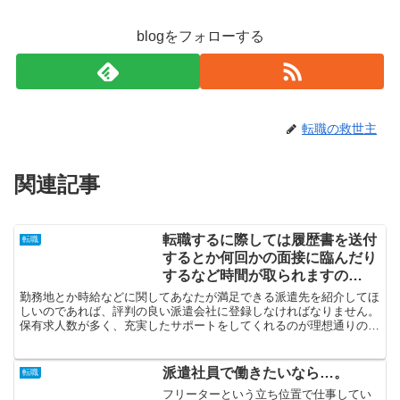
blogをフォローする
転職の救世主
関連記事
転職するに際しては履歴書を送付
転職
するとか何回かの面接に臨んだり
するなど時間が取られますの
で…。
勤務地とか時給などに関してあなたが満足できる派遣先を紹介してほ
しいのであれば、評判の良い派遣会社に登録しなければなりません。
保有求人数が多く、充実したサポートをしてくれるのが理想通りの会
社だと言えそうです。数多くの企業を比較することをしない...
派遣社員で働きたいなら…。
転職
フリーターという立ち位置で仕事してい