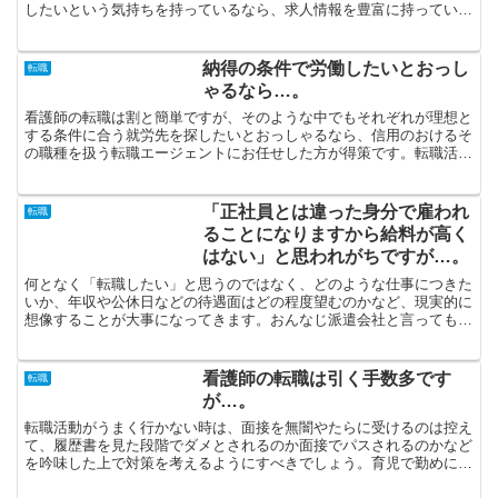
したいという気持ちを持っているなら、求人情報を豊富に持っている
転職エージェントに任せた方がいいのではないでしょうか？...
納得の条件で労働したいとおっし
転職
ゃるなら…。
看護師の転職は割と簡単ですが、そのような中でもそれぞれが理想と
する条件に合う就労先を探したいとおっしゃるなら、信用のおけるそ
の職種を扱う転職エージェントにお任せした方が得策です。転職活動
をすることにしたとしても、スピーディーに条件に合致する...
「正社員とは違った身分で雇われ
転職
ることになりますから給料が高く
はない」と思われがちですが…。
何となく「転職したい」と思うのではなく、どのような仕事につきた
いか、年収や公休日などの待遇面はどの程度望むのかなど、現実的に
想像することが大事になってきます。おんなじ派遣会社と言っても、
各々特徴が見られるわけです。正社員へのステップアップを...
看護師の転職は引く手数多です
転職
が…。
転職活動がうまく行かない時は、面接を無闇やたらに受けるのは控え
て、履歴書を見た段階でダメとされるのか面接でパスされるのかなど
を吟味した上で対策を考えるようにすべきでしょう。育児で勤めに行
けない期間が長くなってしまうと、独力で転職活動を行なう...