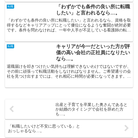
「わずかでも条件の良い所に転職
転職
したい」と言われるなら…。
「わずかでも条件の良い所に転職したい」と言われるなら、資格を取
得するなどキャリアアップにとって優位になるような奮闘が絶対必要
です。条件を問わなければ、一年中人手が不足している看護師の転職
はそんなに難しくはありませんが、そういうわけにもいかな...
キャリアが今一だといった方が評
転職
価の高い会社の正社員になりたい
なら…。
退職届けを叩きつけたい気持ちは理解できないわけではないですが、
その前に頑張って転職活動をしなければなりません。ご希望通りの会
社を見つけ出すまでには、それ相応に時間が必要になってきます。キ
ャリアが今一だといった方が評価の高い会社の正社員になり...
出産と子育てを卒業した奥さんであると
か結婚のタイミングで会社を辞めた方
も…。
「転職したいけど不安に思っている」と
おっしゃるなら…。