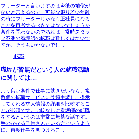
フリーターと言いますのは今後の補償が
ないと言えるので、可能な限り若い年齢
の時にフリーターじゃなく正社員になる
ことを再考するべきではないでしょうか
条件を問わないのであれば、常時スタッ
フ不測の看護師の転職は難しくはないで
すが、そうもいかないでし...
転職
職歴が皆無だという人の就職活動
に関しては…。
より良い条件で仕事に就きたいなら、複
数個の転職サービスに登録申請し、提示
してくれる求人情報の詳細を比較するこ
とが必須です。比較なしに看護師の転職
をするというのは非常に無茶な話です。
手のかかる子供さんがいる方というよう
に、再度仕事を見つけるこ...