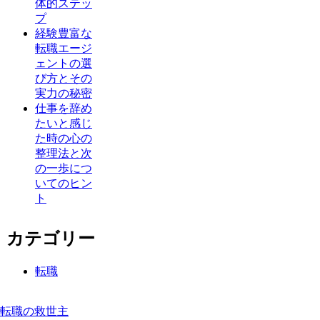
体的ステッ
プ
経験豊富な
転職エージ
ェントの選
び方とその
実力の秘密
仕事を辞め
たいと感じ
た時の心の
整理法と次
の一歩につ
いてのヒン
ト
カテゴリー
転職
転職の救世主