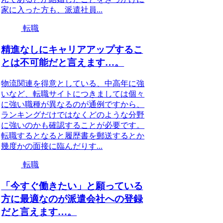
家に入った方も、派遣社員...
転職
精進なしにキャリアアップするこ
とは不可能だと言えます…。
物流関連を得意としている、中高年に強
いなど、転職サイトにつきましては個々
に強い職種が異なるのが通例ですから、
ランキングだけではなくどのような分野
に強いのかも確認することが必要です。
転職するとなると履歴書を郵送するとか
幾度かの面接に臨んだりす...
転職
「今すぐ働きたい」と願っている
方に最適なのが派遣会社への登録
だと言えます…。