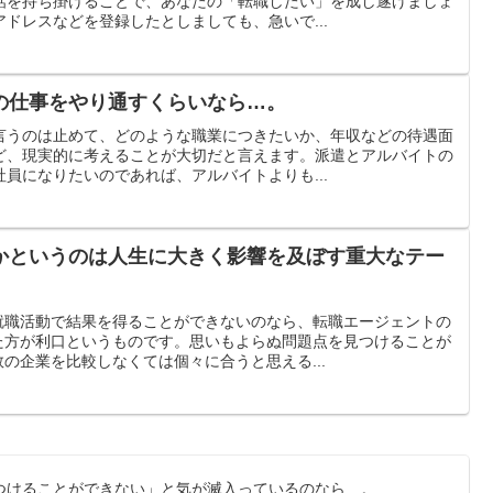
話を持ち掛けることで、あなたの「転職したい」を成し遂げましょ
ドレスなどを登録したとしましても、急いで...
の仕事をやり通すくらいなら…。
言うのは止めて、どのような職業につきたいか、年収などの待遇面
ど、現実的に考えることが大切だと言えます。派遣とアルバイトの
員になりたいのであれば、アルバイトよりも...
かというのは人生に大きく影響を及ぼす重大なテー
。
就職活動で結果を得ることができないのなら、転職エージェントの
た方が利口というものです。思いもよらぬ問題点を見つけることが
の企業を比較しなくては個々に合うと思える...
つけることができない」と気が滅入っているのなら…。