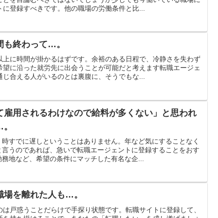
に登録すべきです。他の職場の労働条件と比...
間も終わって…。
以上に時間が掛かるはずです。余裕のある日程で、冷静さを失わず
希望に沿った就労先に出会うことが可能だと考えます転職エージェ
じ合える人がいるのとは裏腹に、そうでもな...
て雇用されるわけなので給料が多くない」と思われ
…。
、時すでに遅しということはありません。年など気にすることなく
と言うのであれば、急いで転職エージェントに登録することをおす
務地など、希望の条件にマッチした有名な企...
職場を離れた人も…。
のは戸惑うことだらけで手探り状態です。転職サイトに登録して、