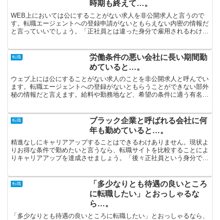
時期も終えて…。
WEB上においては公にすることがない求人を非公開求人と言うので
す。転職エージェントへの登録申請がないともらえない内密の情報だ
と言っていいでしょう。「正社員とは違った身分で雇用されるわけな
ので給与が低い」と思われるかもしれないですが、派遣社員...
労働条件の悪い会社に長い期間勤
転職
めていると…。
ウェブ上には公にすることがない求人のことを非公開求人と呼んでい
ます。転職エージェントへの登録がないともらうことができない部外
秘の情報だと言えます。給料や勤務地など、希望の条件に適う有名な
企業で正社員になることが望みなら、経験豊富な転職エージ...
ブラック企業と呼ばれる会社に何
転職
年も勤めていると…。
精進なしにキャリアアップすることはできるわけありません。現状よ
りお得な条件で勤めたいと言うなら、転職サイトを比較することによ
りキャリアアップを達成させましょう。「後々正社員という身分で働
きたい」という希望を持っている派遣社員の方は、転職にプ...
「多少なりとも待遇の良いところ
転職
に転職したい」とおっしゃるな
ら…。
「多少なりとも待遇の良いところに転職したい」とおっしゃるなら、