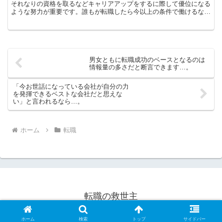
それなりの資格を取るなどキャリアアップをするに際して優位になる
ような努力が重要です。誰もが転職したら今以上の条件で働けるなど
ということはないと断言します。とにかく適当な条件がどん...
男女ともに転職成功のベースとなるのは
情報量の多さだと断言できます…。
「今お世話になっている会社が自分の力
を発揮できるベストな会社だと思えな
い」と言われるなら…。
ホーム
転職
転職の救世主
© 1994 転職の救世主.
ホーム
検索
トップ
サイドバー