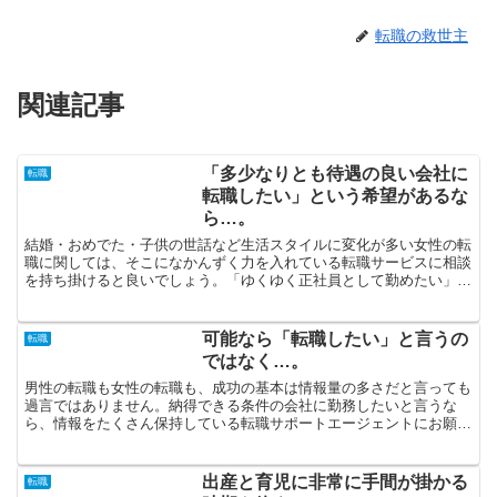
転職の救世主
関連記事
「多少なりとも待遇の良い会社に
転職
転職したい」という希望があるな
ら…。
結婚・おめでた・子供の世話など生活スタイルに変化が多い女性の転
職に関しては、そこになかんずく力を入れている転職サービスに相談
を持ち掛けると良いでしょう。「ゆくゆく正社員として勤めたい」と
希望している派遣社員の方は、転職に当たってプラスに作用...
可能なら「転職したい」と言うの
転職
ではなく…。
男性の転職も女性の転職も、成功の基本は情報量の多さだと言っても
過言ではありません。納得できる条件の会社に勤務したいと言うな
ら、情報をたくさん保持している転職サポートエージェントにお願い
してください。経験値の少ない転職サイトをチョイスしてしま...
出産と育児に非常に手間が掛かる
転職