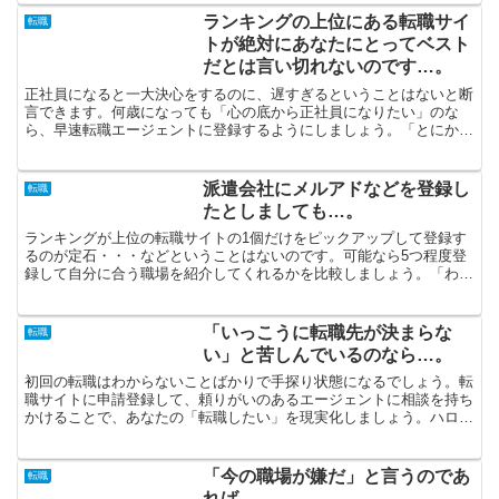
ランキングの上位にある転職サイ
転職
トが絶対にあなたにとってベスト
だとは言い切れないのです…。
正社員になると一大決心をするのに、遅すぎるということはないと断
言できます。何歳になっても「心の底から正社員になりたい」のな
ら、早速転職エージェントに登録するようにしましょう。「とにかく
早く転職したい」とせっぱ詰まって転職活動をしてしまうと、...
派遣会社にメルアドなどを登録し
転職
たとしましても…。
ランキングが上位の転職サイトの1個だけをピックアップして登録す
るのが定石・・・などということはないのです。可能なら5つ程度登
録して自分に合う職場を紹介してくれるかを比較しましょう。「わず
かでも待遇の良い会社に転職したい」と言うのであれば、資...
「いっこうに転職先が決まらな
転職
い」と苦しんでいるのなら…。
初回の転職はわからないことばかりで手探り状態になるでしょう。転
職サイトに申請登録して、頼りがいのあるエージェントに相談を持ち
かけることで、あなたの「転職したい」を現実化しましょう。ハロー
ワークに行ったところで手に入れられない、転職エージェン...
「今の職場が嫌だ」と言うのであ
転職
れば…。