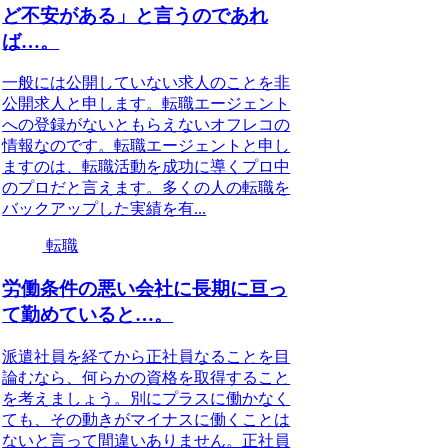
ど不安がある」と言うのであれ
ば…。
一般には公開していない求人のことを非
公開求人と申します。転職エージェント
への登録がないともらえないオフレコの
情報なのです。転職エージェントと申し
ますのは、転職活動を成功に導くプロ中
のプロだと言えます。多くの人の転職を
バックアップした実績を有...
転職
労働条件の悪い会社に長期に亘っ
て勤めていると…。
派遣社員を経てから正社員なることを目
論むなら、何らかの資格を取得すること
を考えましょう。別にプラスに働かなく
ても、その動きがマイナスに働くことは
ないと言って間違いありません。正社員