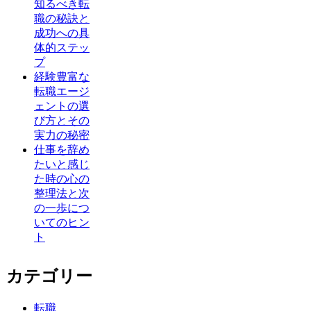
知るべき転
職の秘訣と
成功への具
体的ステッ
プ
経験豊富な
転職エージ
ェントの選
び方とその
実力の秘密
仕事を辞め
たいと感じ
た時の心の
整理法と次
の一歩につ
いてのヒン
ト
カテゴリー
転職