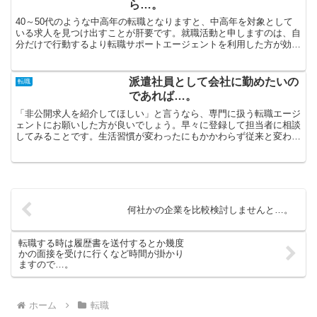
ら…。
40～50代のような中高年の転職となりますと、中高年を対象として
いる求人を見つけ出すことが肝要です。就職活動と申しますのは、自
分だけで行動するより転職サポートエージェントを利用した方が効率
的です。あなた自身に合う仕事は非公開求人の中から探せ...
派遣社員として会社に勤めたいの
転職
であれば…。
「非公開求人を紹介してほしい」と言うなら、専門に扱う転職エージ
ェントにお願いした方が良いでしょう。早々に登録して担当者に相談
してみることです。生活習慣が変わったにもかかわらず従来と変わら
ない雇用条件で勤めるというのは困難ではないですか？時代...
何社かの企業を比較検討しませんと…。
転職する時は履歴書を送付するとか幾度
かの面接を受けに行くなど時間が掛かり
ますので…。
ホーム
転職