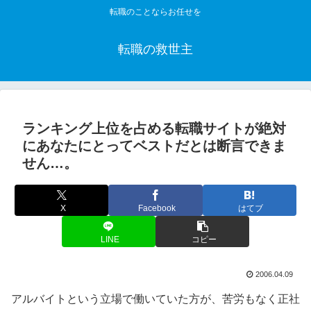
転職のことならお任せを
転職の救世主
ランキング上位を占める転職サイトが絶対
にあなたにとってベストだとは断言できま
せん…。
X
Facebook
はてブ
LINE
コピー
2006.04.09
アルバイトという立場で働いていた方が、苦労もなく正社