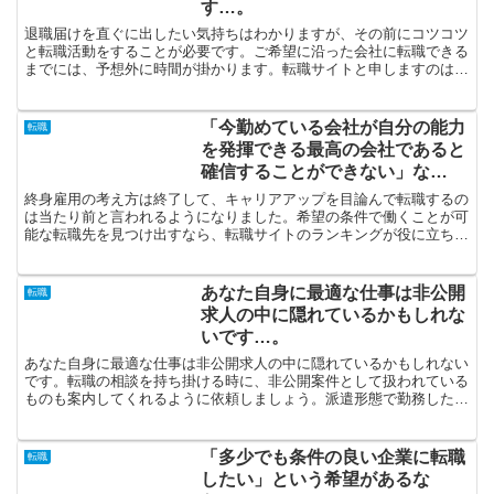
す…。
退職届けを直ぐに出したい気持ちはわかりますが、その前にコツコツ
と転職活動をすることが必要です。ご希望に沿った会社に転職できる
までには、予想外に時間が掛かります。転職サイトと申しますのは口
コミだけでチョイスするのじゃなく、是が非でも複数登録し...
「今勤めている会社が自分の能力
転職
を発揮できる最高の会社であると
確信することができない」な
ら…。
終身雇用の考え方は終了して、キャリアアップを目論んで転職するの
は当たり前と言われるようになりました。希望の条件で働くことが可
能な転職先を見つけ出すなら、転職サイトのランキングが役に立ちま
す。退職願を今直ぐ出したい気持ちもわかりますが、その前...
あなた自身に最適な仕事は非公開
転職
求人の中に隠れているかもしれな
いです…。
あなた自身に最適な仕事は非公開求人の中に隠れているかもしれない
です。転職の相談を持ち掛ける時に、非公開案件として扱われている
ものも案内してくれるように依頼しましょう。派遣形態で勤務したい
と言われるなら、信頼の持てる派遣会社に登録することが必...
「多少でも条件の良い企業に転職
転職
したい」という希望があるな