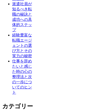
派遣社員が
知るべき転
職の秘訣と
成功への具
体的ステッ
プ
経験豊富な
転職エージ
ェントの選
び方とその
実力の秘密
仕事を辞め
たいと感じ
た時の心の
整理法と次
の一歩につ
いてのヒン
ト
カテゴリー