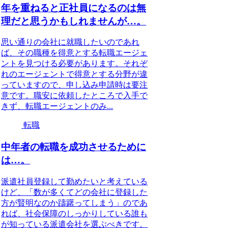
年を重ねると正社員になるのは無
理だと思うかもしれませんが…。
思い通りの会社に就職したいのであれ
ば、その職種を得意とする転職エージェ
ントを見つける必要があります。それぞ
れのエージェントで得意とする分野が違
っていますので、申し込み申請時は要注
意です。職安に依頼したところで入手で
きず、転職エージェントのみ...
転職
中年者の転職を成功させるために
は…。
派遣社員登録して勤めたいと考えている
けど、「数が多くてどの会社に登録した
方が賢明なのか躊躇ってしまう」のであ
れば、社会保障のしっかりしている誰も
が知っている派遣会社を選ぶべきです。