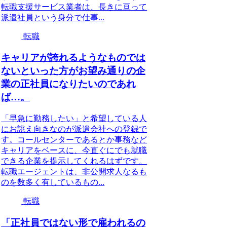
転職支援サービス業者は、長きに亘って
派遣社員という身分で仕事...
転職
キャリアが誇れるようなものでは
ないといった方がお望み通りの企
業の正社員になりたいのであれ
ば…。
「早急に勤務したい」と希望している人
にお誂え向きなのが派遣会社への登録で
す。コールセンターであるとか事務など
キャリアをベースに、今直ぐにでも就職
できる企業を提示してくれるはずです。
転職エージェントは、非公開求人なるも
のを数多く有しているもの...
転職
「正社員ではない形で雇われるの