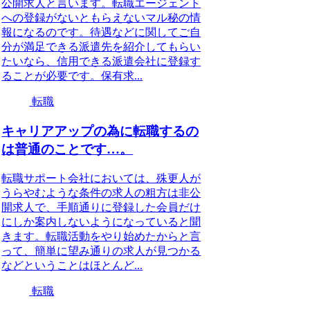
公開求人と言います。転職エージェント
への登録がないともらえないマル秘の情
報になるのです。待遇などに関してご自
分が満足できる派遣先を紹介してもらい
たいなら、信用できる派遣会社に登録す
ることが必要です。保有求...
転職
キャリアアップの為に転職するの
は普通のことです…。
転職サポート会社においては、殊更人が
うらやむような条件の求人の粗方は非公
開求人で、手順通りに登録した会員だけ
にしか案内しないようになっていると聞
きます。転職活動をやり始めたからと言
って、簡単に望み通りの求人が見つかる
などということはほとんど...
転職