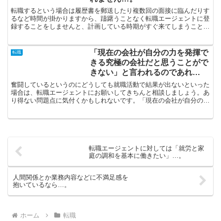
転職するという場合は履歴書を郵送したり複数回の面接に臨んだりす
るなど時間が掛かりますから、躊躇うことなく転職エージェントに登
録することをしませんと、計画している時期がすぐ来てしまうことに
なります。キャリアアップしたいなら、転職サイトを比較し...
「現在の会社が自分の力を発揮で
転職
きる究極の会社だと思うことがで
きない」と言われるのであれ
ば…。
奮闘しているというのにどうしても就職活動で結果が出ないといった
場合は、転職エージェントにお願いしてきちんと相談しましょう。あ
り得ない問題点に気付くかもしれないです。「現在の会社が自分の力
を発揮できる究極の会社だと思うことができない」と言われ...
転職エージェントに対しては「就労と家
庭の調和を基本に働きたい」…。
人間関係とか業務内容などに不満足感を
抱いているなら…。
ホーム
転職