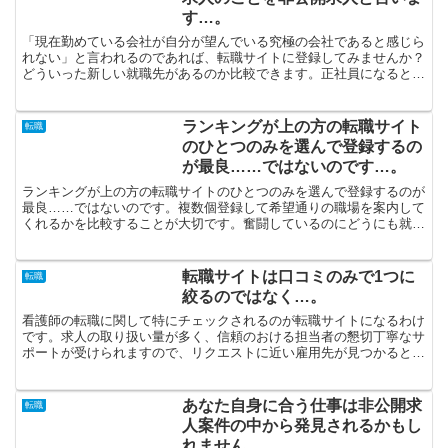
す…。
「現在勤めている会社が自分が望んでいる究極の会社であると感じら
れない」と言われるのであれば、転職サイトに登録してみませんか？
どういった新しい就職先があるのか比較できます。正社員になるとい
うのは実現不可能なことじゃないと言って間違いないですが...
ランキングが上の方の転職サイト
転職
のひとつのみを選んで登録するの
が最良……ではないのです…。
ランキングが上の方の転職サイトのひとつのみを選んで登録するのが
最良……ではないのです。複数個登録して希望通りの職場を案内して
くれるかを比較することが大切です。奮闘しているのにどうにも就職
活動が思い通りに進まないといった場合は、転職エージェン...
転職サイトは口コミのみで1つに
転職
絞るのではなく…。
看護師の転職に関して特にチェックされるのが転職サイトになるわけ
です。求人の取り扱い量が多く、信頼のおける担当者の懇切丁寧なサ
ポートが受けられますので、リクエストに近い雇用先が見つかると断
言できます。仕事場が見つかるでしょう。条件などについて...
あなた自身に合う仕事は非公開求
転職
人案件の中から発見されるかもし
れません…。