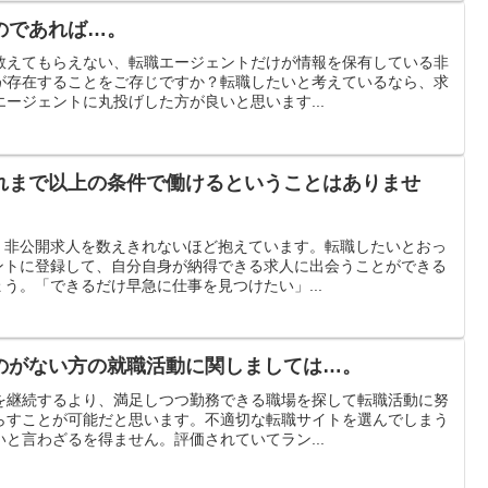
のであれば…。
教えてもらえない、転職エージェントだけが情報を保有している非
が存在することをご存じですか？転職したいと考えているなら、求
ージェントに丸投げした方が良いと思います...
れまで以上の条件で働けるということはありませ
、非公開求人を数えきれないほど抱えています。転職したいとおっ
ントに登録して、自分自身が納得できる求人に出会うことができる
う。「できるだけ早急に仕事を見つけたい」...
のがない方の就職活動に関しましては…。
を継続するより、満足しつつ勤務できる職場を探して転職活動に努
らすことが可能だと思います。不適切な転職サイトを選んでしまう
と言わざるを得ません。評価されていてラン...