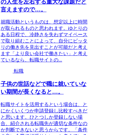
の人生を左右する重大な課題だと
言えますので…。
就職活動というものは、想定以上に時間
が取られるものと思われます。ゆとりの
ある日程で、冷静さを失わずマイペース
で取り組むことによって、自分にピッタ
リの働き先を見出すことが可能だと考え
ます「より良い会社で働きたい」と考え
ているなら、転職サイトの...
転職
子供の世話などで職に就いていな
い期間が長くなると…。
転職サイトを活用するという場合は、と
にかくいくつか申請登録し比較すべきだ
と思います。ひとつしか登録しない場
合、紹介される転職先が適切な条件なの
か判断できないと思うからです。「条件