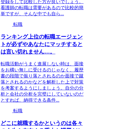
登録をして比較した方が良いでしょう。
看護師の転職は需要があるので比較的簡
単ですが、そんな中でも自ら...
転職
ランキング上位の転職エージェン
トが必ずやあなたにマッチすると
は言い切れません…。
転職活動がうまく進展しない時は、面接
をお構い無しに受けるのじゃなく、履歴
書の段階で振り落とされるのか面接で蹴
落とされるのかなどを解析した上で対策
を考案するようにしましょう。自分の分
析と会社の分析を完璧にしていないのだ
とすれば、納得できる条件...
転職
どこに就職するかというのは各々