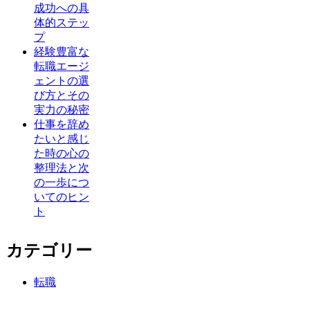
成功への具
体的ステッ
プ
経験豊富な
転職エージ
ェントの選
び方とその
実力の秘密
仕事を辞め
たいと感じ
た時の心の
整理法と次
の一歩につ
いてのヒン
ト
カテゴリー
転職