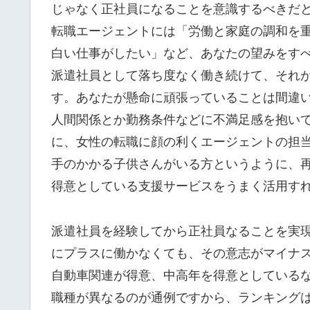
じゃなく正社員になることを意識するべきだ
転職エージェントには「労働と家庭の調和を
白い仕事がしたい」など、あなたの望みをす
派遣社員として落ち度なく働き続けて、それ
す。あなたが懸命に頑張っていることは間違
人間関係とか勤務条件などに不満足感を抱い
に、女性の転職に顔の利くエージェントの担
手のかかる子供さんがいる方というように、
得意としている支援サービスをうまく活用す
派遣社員を経験してから正社員なることを実
にプラスに働かなくても、その意志がマイナ
自動車関連が得意、中高年を得意としている
職種が異なるのが通例ですから、ランキング