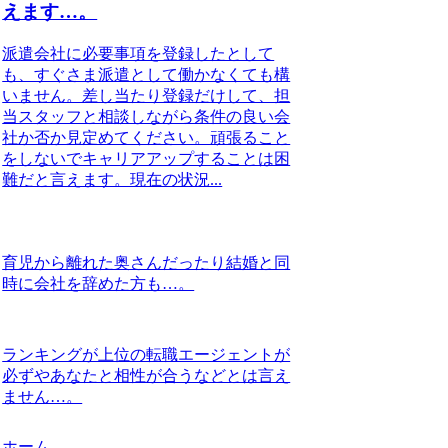
えます…。
派遣会社に必要事項を登録したとして
も、すぐさま派遣として働かなくても構
いません。差し当たり登録だけして、担
当スタッフと相談しながら条件の良い会
社か否か見定めてください。頑張ること
をしないでキャリアアップすることは困
難だと言えます。現在の状況...
育児から離れた奥さんだったり結婚と同
時に会社を辞めた方も…。
ランキングが上位の転職エージェントが
必ずやあなたと相性が合うなどとは言え
ません…。
ホーム