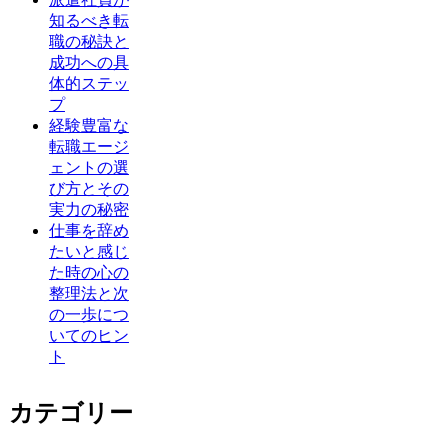
知るべき転
職の秘訣と
成功への具
体的ステッ
プ
経験豊富な
転職エージ
ェントの選
び方とその
実力の秘密
仕事を辞め
たいと感じ
た時の心の
整理法と次
の一歩につ
いてのヒン
ト
カテゴリー