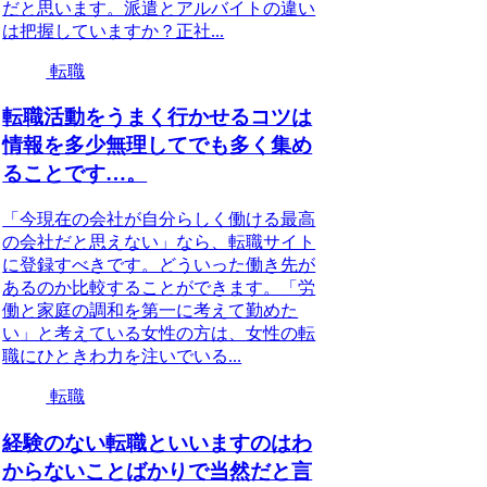
だと思います。派遣とアルバイトの違い
は把握していますか？正社...
転職
転職活動をうまく行かせるコツは
情報を多少無理してでも多く集め
ることです…。
「今現在の会社が自分らしく働ける最高
の会社だと思えない」なら、転職サイト
に登録すべきです。どういった働き先が
あるのか比較することができます。「労
働と家庭の調和を第一に考えて勤めた
い」と考えている女性の方は、女性の転
職にひときわ力を注いでいる...
転職
経験のない転職といいますのはわ
からないことばかりで当然だと言