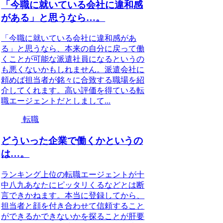
「今職に就いている会社に違和感
がある」と思うなら…。
「今職に就いている会社に違和感があ
る」と思うなら、本来の自分に戻って働
くことが可能な派遣社員になるというの
も悪くないかもしれません。派遣会社に
頼めば担当者が銘々に合致する職場を紹
介してくれます。高い評価を得ている転
職エージェントだとしまして...
転職
どういった企業で働くかというの
は…。
ランキング上位の転職エージェントが十
中八九あなたにピッタリくるなどとは断
言できかねます。本当に登録してから、
担当者と顔を付き合わせて信頼すること
ができるかできないかを探ることが肝要