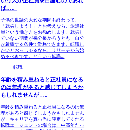
いう人が正社員を目論むのであれ
ば…。
子供の世話の大変な期間も終わって、
「就労しよう！」とお考えなら、派遣社
員という働き方をお勧めします。就労し
ていない期間が幾分長かろうとも、自分
が希望する条件で勤務できます。転職し
たいとおっしゃるなら、リサーチから始
めるべきです。どういう転職...
転職
年齢を積み重ねると正社員になる
のは無理があると感じてしまうか
もしれませんが…。
年齢を積み重ねると正社員になるのは無
理があると感じてしまうかもしれません
が、キャリアを真っ当に評定してくれる
転職エージェントの場合は、中高年だっ