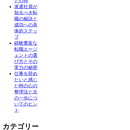
と心得
派遣社員が
知るべき転
職の秘訣と
成功への具
体的ステッ
プ
経験豊富な
転職エージ
ェントの選
び方とその
実力の秘密
仕事を辞め
たいと感じ
た時の心の
整理法と次
の一歩につ
いてのヒン
ト
カテゴリー