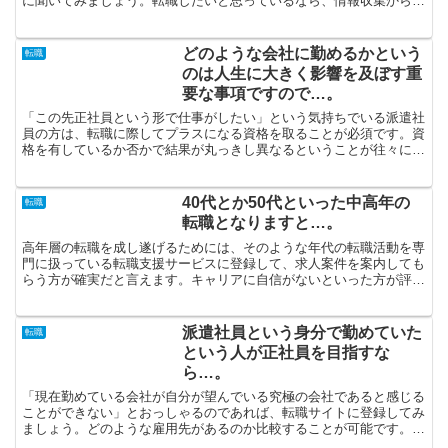
に聞いてみましょう。転職したいと思っているなら、情報収集から開
始すべきです。どういった転職エージェントがサービスを展...
どのような会社に勤めるかという
転職
のは人生に大きく影響を及ぼす重
要な事項ですので…。
「この先正社員という形で仕事がしたい」という気持ちでいる派遣社
員の方は、転職に際してプラスになる資格を取ることが必須です。資
格を有しているか否かで結果が丸っきし異なるということが往々にし
てあるのです。ランキング上位の転職サイトが必ずやご自身...
40代とか50代といった中高年の
転職
転職となりますと…。
高年層の転職を成し遂げるためには、そのような年代の転職活動を専
門に扱っている転職支援サービスに登録して、求人案件を案内しても
らう方が確実だと言えます。キャリアに自信がないといった方が評価
の高い会社に就職したいとしたら、最初に派遣社員で経験を...
派遣社員という身分で勤めていた
転職
という人が正社員を目指すな
ら…。
「現在勤めている会社が自分が望んでいる究極の会社であると感じる
ことができない」とおっしゃるのであれば、転職サイトに登録してみ
ましょう。どのような雇用先があるのか比較することが可能です。条
件を気にしなければ、いつだってスタッフ不測の看護師の転...