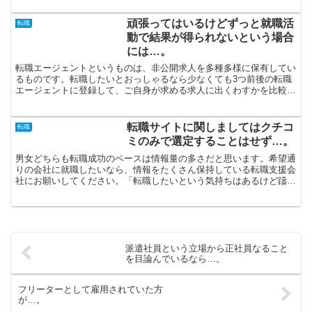
頑張ってはいるけどずっと就職活
転職
動で結果が得られないという場合
には…。
転職エージェントというものは、非公開求人を多種多様に保有してい
るものです。転職したいとおっしゃるなら少なくても3つ前後の転職
エージェントに登録して、ご自身が求める求人に出くわすかを比較し
てみてください。「現在働いている職場が馴染まない」と思...
転職サイトに関しましてはクチコ
転職
ミのみで選定することはせず…。
男女どちらも転職成功のベースは情報量の多さだと思います。希望通
りの会社に就職したいなら、情報をたくさん保持している転職支援会
社にお願いしてください。「転職したいという気持ちはあるけど躊躇
っている」という時は、まずは転職エージェントに申請登録...
派遣社員という立場から正社員なること
を目論んでいるなら…。
フリーターとして雇用されていた方
が…。