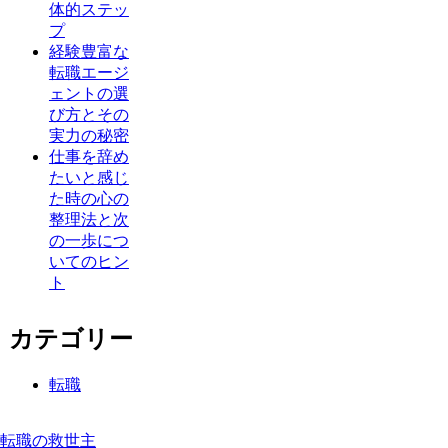
体的ステッ
プ
経験豊富な
転職エージ
ェントの選
び方とその
実力の秘密
仕事を辞め
たいと感じ
た時の心の
整理法と次
の一歩につ
いてのヒン
ト
カテゴリー
転職
転職の救世主