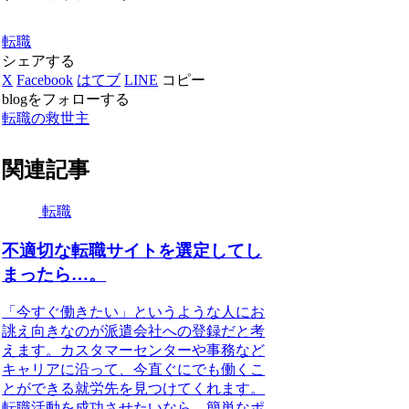
転職
シェアする
X
Facebook
はてブ
LINE
コピー
blogをフォローする
転職の救世主
関連記事
転職
不適切な転職サイトを選定してし
まったら…。
「今すぐ働きたい」というような人にお
誂え向きなのが派遣会社への登録だと考
えます。カスタマーセンターや事務など
キャリアに沿って、今直ぐにでも働くこ
とができる就労先を見つけてくれます。
転職活動を成功させたいなら、簡単なポ