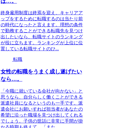
ば…。
終身雇用制度は終焉を迎え、キャリアア
ップをするために転職するのは当たり前
の時代になったと言えます。理想の条件
で勤務することができる転職先を見つけ
出したいなら、転職サイトのランキング
が役に立ちます。ランキングが上位に位
置している転職サイトのひ...
転職
女性の転職をうまく成し遂げたい
なら…。
「今職に就いている会社が向かない」と
思うなら、自分らしく働くことができる
派遣社員になるというのも一手です。派
遣会社にお願いすれば担当者があなたの
希望に沿った職場を見つけ出してくれる
でしょう。子供の世話に非常に手間が掛
かる時期も終えて、「また...