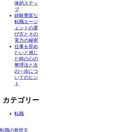
体的ステッ
プ
経験豊富な
転職エージ
ェントの選
び方とその
実力の秘密
仕事を辞め
たいと感じ
た時の心の
整理法と次
の一歩につ
いてのヒン
ト
カテゴリー
転職
転職の救世主