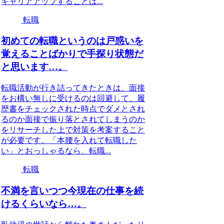
キャリアアップすることは...
転職
初めての転職というのは戸惑いを
覚えることばかりで手探り状態だ
と思います…。
転職活動が行き詰ってきたときは、面接
をお構い無しに受けるのは回避して、履
歴書をチェックされた時点でダメとされ
るのか面接で振り落とされてしまうのか
をリサーチした上で対策を考案すること
が必要です。「本腰を入れて転職した
い」とおっしゃるなら、転職...
転職
不満を言いつつ今現在の仕事を続
けるくらいなら…。