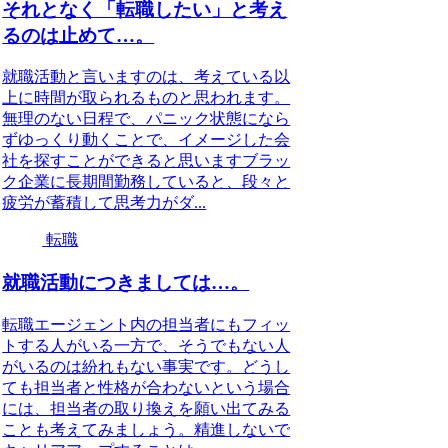
それとなく「転職したい」と考え
るのは止めて…。
就職活動と言いますのは、考えている以
上に時間が取られるものと思われます。
無理のない日程で、パニック状態になら
ずゆっくり動くことで、イメージした会
社を探すことができると思いますブラッ
ク企業に長期間勤務していると、段々と
疲労が蓄積して思考力がダ...
転職
就職活動につきましては…。
転職エージェント内の担当者にもフィッ
トする人がいる一方で、そうでもない人
がいるのは紛れもない事実です。どうし
ても担当者と性格が合わないという場合
には、担当者の取り換えを願い出てみる
ことも考えてみましょう。精進しないで