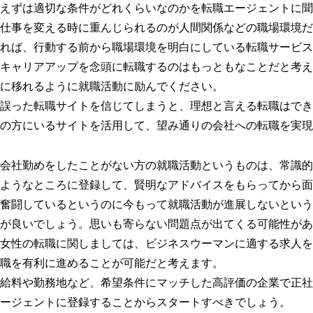
えずは適切な条件がどれくらいなのかを転職エージェントに聞
仕事を変える時に重んじられるのが人間関係などの職場環境だ
れば、行動する前から職場環境を明白にしている転職サービス
キャリアアップを念頭に転職するのはもっともなことだと考え
に移れるように就職活動に励んでください。
誤った転職サイトを信じてしまうと、理想と言える転職はでき
の方にいるサイトを活用して、望み通りの会社への転職を実現
会社勤めをしたことがない方の就職活動というものは、常識的
ようなところに登録して、賢明なアドバイスをもらってから面
奮闘しているというのに今もって就職活動が進展しないという
が良いでしょう。思いも寄らない問題点が出てくる可能性があ
女性の転職に関しましては、ビジネスウーマンに適する求人を
職を有利に進めることが可能だと考えます。
給料や勤務地など、希望条件にマッチした高評価の企業で正社
ージェントに登録することからスタートすべきでしょう。