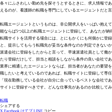
各々にふさわしい勤め先を探そうとするときに、求人情報であ
えるのが、看護師の転職を専門にしているエージェントだと言
転職エージェントというものは、非公開求人をいっぱい抱えて
能ならば5つ以上の転職エージェントに登録して、あなたが納
転職サイトを活用する場合には、とにもかくにも何個かに登録
と、提示してもらう転職先が妥当な条件なのか判定できないか
派遣会社に登録をしたからと言って、早速派遣社員として働か
たり登録だけして、担当と相談をしながら条件の良い会社であ
業界に精通したエージェントならば、担当者があなたの要望を
職したいと考えているのであれば、転職サイトに登録して専任
「現在勤務している会社が自分に合っているベストな会社であ
サイトに登録すべきです。どんな仕事先があるのか比較してみ
転職
シェアする
X
Facebook
はてブ
LINE
コピー