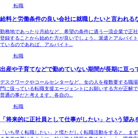
転職
給料と労働条件の良い会社に就職したいと言われる
勤務地であったり月給など、希望の条件に適う一流企業で正社
登録することから始めた方が良いでしょう。派遣とアルバイト
ているのであれば、アルバイト...
転職
出産や子育てなどで勤めていない期間が長期に亘っ
デスクワークやコールセンターなど、女の人を複数要する職場
門に扱っている転職支援エージェントにお願いする方が正解で
普通の事だと考えます。各自の...
転職
「将来的に正社員として仕事がしたい」という望み
「いち早く転職したい」と慌ただしく転職活動をすると、まず