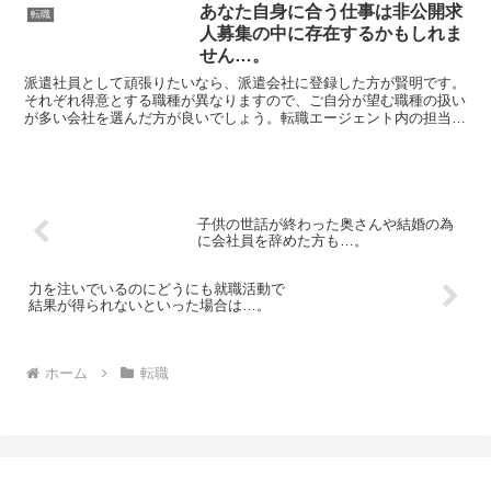
あなた自身に合う仕事は非公開求
転職
人募集の中に存在するかもしれま
せん…。
派遣社員として頑張りたいなら、派遣会社に登録した方が賢明です。
それぞれ得意とする職種が異なりますので、ご自分が望む職種の扱い
が多い会社を選んだ方が良いでしょう。転職エージェント内の担当を
する人にも心が通じ合える人がいるのとは逆に、そうでもな...
子供の世話が終わった奥さんや結婚の為
に会社員を辞めた方も…。
力を注いでいるのにどうにも就職活動で
結果が得られないといった場合は…。
ホーム
転職