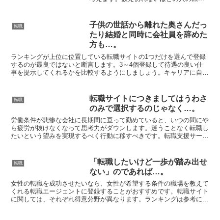
を成功させた歴史と実績がありますか
ら、間違いのない助言を受けつつ転職活
動ができます。みんながみんな転職すれ
子供の世話から離れた奥さんだっ
転職
ば思い通りの条件で勤務でき...
たり結婚と同時に会社員を辞めた
方も…。
ランキングが上位に位置している転職サイトの1つだけを選んで登録
するのが最良ではないと断言します。3～4個登録して待遇の良い仕
事を提示してくれるかを比較するようにしましょう。キャリアに自信
がないと言われる方がお望み通りの企業に就職したいのであ...
転職サイトにつきましてはうわさ
転職
のみで選択するのじゃなく…。
労働条件が悲惨な会社に長期間に亘って勤めていると、いつの間にや
ら疲労が抜けなくなって思考力がダウンします。迷うことなく転職し
たいという望みを実現するべく行動に移すべきです。転職支援サービ
ス会社というところは、非常に厚遇を受けられる求人の大概...
「転職したいけど一歩が踏み出せ
転職
ない」のであれば…。
女性の転職を成功させたいなら、女性が希望する条件の職場を教えて
くれる転職エージェントに登録することがおすすめです。転職サイト
に関しては、それぞれ得意分野が異なります。ランキングは参考にす
る程度ならいいですが、現実的に登録してご自分にフィット...