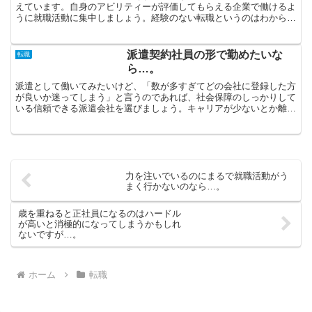
えています。自身のアビリティーが評価してもらえる企業で働けるよ
うに就職活動に集中しましょう。経験のない転職というのはわからな
いことばかりで当然だと考えます。転職サイトに登録して、...
派遣契約社員の形で勤めたいな
転職
ら…。
派遣として働いてみたいけど、「数が多すぎてどの会社に登録した方
が良いか迷ってしまう」と言うのであれば、社会保障のしっかりして
いる信頼できる派遣会社を選びましょう。キャリアが少ないとか離職
期間が長期に亘っているなど、普通に考えて転職にマイナス...
力を注いでいるのにまるで就職活動がう
まく行かないのなら…。
歳を重ねると正社員になるのはハードル
が高いと消極的になってしまうかもしれ
ないですが…。
ホーム
転職