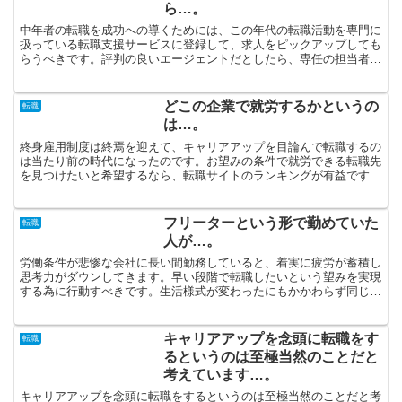
ら…。
中年者の転職を成功への導くためには、この年代の転職活動を専門に
扱っている転職支援サービスに登録して、求人をピックアップしても
らうべきです。評判の良いエージェントだとしたら、専任の担当者が
あなたの目論見を実現させる手助けをしてくれると思います...
どこの企業で就労するかというの
転職
は…。
終身雇用制度は終焉を迎えて、キャリアアップを目論んで転職するの
は当たり前の時代になったのです。お望みの条件で就労できる転職先
を見つけたいと希望するなら、転職サイトのランキングが有益です。
限定的にしか紹介されていない求人を非公開求人と呼びます...
フリーターという形で勤めていた
転職
人が…。
労働条件が悲惨な会社に長い間勤務していると、着実に疲労が蓄積し
思考力がダウンしてきます。早い段階で転職したいという望みを実現
する為に行動すべきです。生活様式が変わったにもかかわらず同じ雇
用状態で就労するというのは無理でしょう。時代と共に順応...
キャリアアップを念頭に転職をす
転職
るというのは至極当然のことだと
考えています…。
キャリアアップを念頭に転職をするというのは至極当然のことだと考