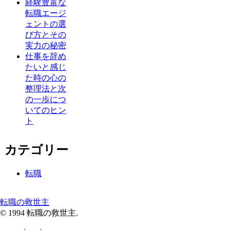
経験豊富な
転職エージ
ェントの選
び方とその
実力の秘密
仕事を辞め
たいと感じ
た時の心の
整理法と次
の一歩につ
いてのヒン
ト
カテゴリー
転職
転職の救世主
© 1994 転職の救世主.