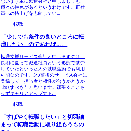
思います単に派遣会社と申しましても、
種々の特色があるというわけです。正社
員への格上げを志向してい...
転職
「少しでも条件の良いところに転
職したい」のであれば…。
転職支援サービス会社と申しますのは、
長期に亘って派遣社員という形態で就労
していたといった人の就職活動でも利用
可能なのです。3つ前後のサービス会社に
登録して、担当者と相性が合うかどうか
比較すべきだと思います。頑張ることも
せずキャリアアップする...
転職
「すばやく転職したい」と切羽詰
まって転職活動に取り組もうもの