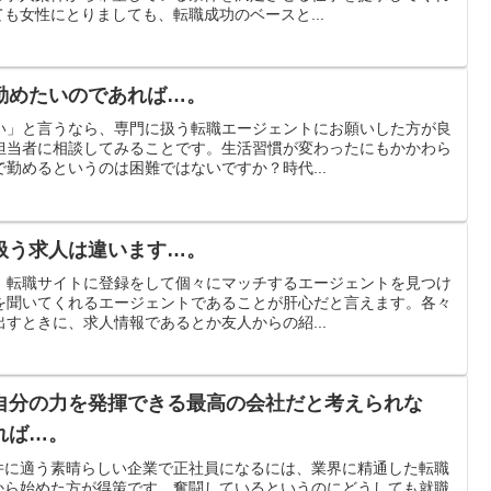
も女性にとりましても、転職成功のベースと...
勤めたいのであれば…。
い」と言うなら、専門に扱う転職エージェントにお願いした方が良
担当者に相談してみることです。生活習慣が変わったにもかかわら
勤めるというのは困難ではないですか？時代...
扱う求人は違います…。
、転職サイトに登録をして個々にマッチするエージェントを見つけ
を聞いてくれるエージェントであることが肝心だと言えます。各々
すときに、求人情報であるとか友人からの紹...
自分の力を発揮できる最高の会社だと考えられな
れば…。
件に適う素晴らしい企業で正社員になるには、業界に精通した転職
から始めた方が得策です。奮闘しているというのにどうしても就職