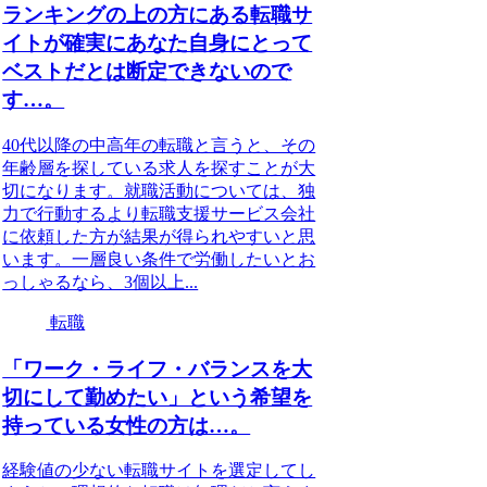
ランキングの上の方にある転職サ
イトが確実にあなた自身にとって
ベストだとは断定できないので
す…。
40代以降の中高年の転職と言うと、その
年齢層を探している求人を探すことが大
切になります。就職活動については、独
力で行動するより転職支援サービス会社
に依頼した方が結果が得られやすいと思
います。一層良い条件で労働したいとお
っしゃるなら、3個以上...
転職
「ワーク・ライフ・バランスを大
切にして勤めたい」という希望を
持っている女性の方は…。
経験値の少ない転職サイトを選定してし