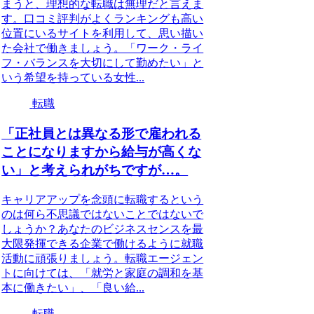
まうと、理想的な転職は無理だと言えま
す。口コミ評判がよくランキングも高い
位置にいるサイトを利用して、思い描い
た会社で働きましょう。「ワーク・ライ
フ・バランスを大切にして勤めたい」と
いう希望を持っている女性...
転職
「正社員とは異なる形で雇われる
ことになりますから給与が高くな
い」と考えられがちですが…。
キャリアアップを念頭に転職するという
のは何ら不思議ではないことではないで
しょうか？あなたのビジネスセンスを最
大限発揮できる企業で働けるように就職
活動に頑張りましょう。転職エージェン
トに向けては、「就労と家庭の調和を基
本に働きたい」、「良い給...
転職