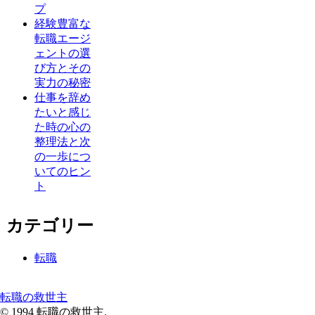
プ
経験豊富な
転職エージ
ェントの選
び方とその
実力の秘密
仕事を辞め
たいと感じ
た時の心の
整理法と次
の一歩につ
いてのヒン
ト
カテゴリー
転職
転職の救世主
© 1994 転職の救世主.