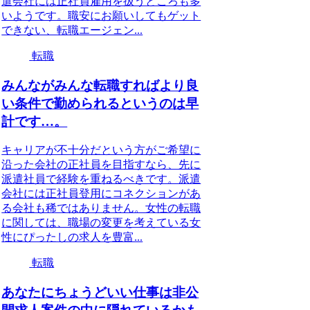
遣会社には正社員雇用を扱うところも多
いようです。職安にお願いしてもゲット
できない、転職エージェン...
転職
みんながみんな転職すればより良
い条件で勤められるというのは早
計です…。
キャリアが不十分だという方がご希望に
沿った会社の正社員を目指すなら、先に
派遣社員で経験を重ねるべきです。派遣
会社には正社員登用にコネクションがあ
る会社も稀ではありません。女性の転職
に関しては、職場の変更を考えている女
性にぴったしの求人を豊富...
転職
あなたにちょうどいい仕事は非公