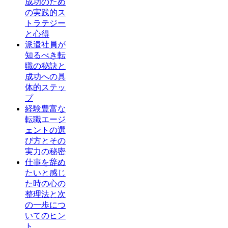
成功のため
の実践的ス
トラテジー
と心得
派遣社員が
知るべき転
職の秘訣と
成功への具
体的ステッ
プ
経験豊富な
転職エージ
ェントの選
び方とその
実力の秘密
仕事を辞め
たいと感じ
た時の心の
整理法と次
の一歩につ
いてのヒン
ト