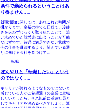
条件で勤められるということはあ
り得ません…。
就職活動に関しては、あれこれと時間が
掛かります。余裕の持てる日程で、冷静
さを失わずじっくり取り組むことで、追
い求めていた就労先に出会うことが可能
なはずです。待遇に満足できない状態で
今の仕事を継続するより、望んでいる通
りに働ける会社を見つけて...
転職
ぼんやりと「転職したい」という
のではなく…。
キャリアが誇れるようなものではないと
感じている人がご希望通りの企業に就職
したいとしたら、それ以前に派遣社員と
してキャリアを深めるべきでしょう。派