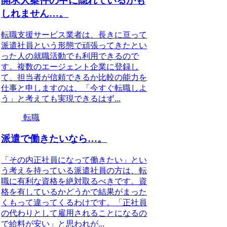
開求人案件の中に隠れているかも
しれません…。
転職支援サービス業者は、長きに亘って
派遣社員という形態で頑張ってきたとい
った人の就職活動でも利用できるので
す。複数のエージェント企業に登録し
て、担当者が信頼できるか比較の能力を
仕事と申しますのは、「今すぐ転職しよ
う」と考えても実現できるはず...
転職
派遣で働きたいなら…。
「その内正社員になって働きたい」とい
う考えを持っている派遣社員の方は、転
職に有利な資格を絶対取るべきです。資
格を有しているかどうかで結果がまった
くもって違ってくるわけです。「正社員
の代わりとして雇用されることになるの
で給料が安い」と思われが...