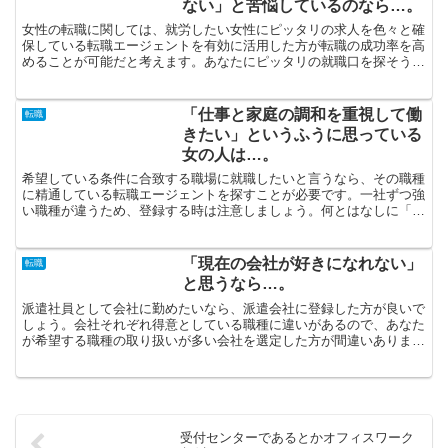
ない」と苦悩しているのなら…。
女性の転職に関しては、就労したい女性にピッタリの求人を色々と確
保している転職エージェントを有効に活用した方が転職の成功率を高
めることが可能だと考えます。あなたにピッタリの就職口を探そうと
するときに、求人情報であるとか友達からの紹介に頼るより...
「仕事と家庭の調和を重視して働
転職
きたい」というふうに思っている
女の人は…。
希望している条件に合致する職場に就職したいと言うなら、その職種
に精通している転職エージェントを探すことが必要です。一社ずつ強
い職種が違うため、登録する時は注意しましょう。何とはなしに「転
職したい」と言うのではなく、どのような職業につきたいか...
「現在の会社が好きになれない」
転職
と思うなら…。
派遣社員として会社に勤めたいなら、派遣会社に登録した方が良いで
しょう。会社それぞれ得意としている職種に違いがあるので、あなた
が希望する職種の取り扱いが多い会社を選定した方が間違いありませ
ん。キャリア的に評価されるものがないと言える方が人気の...
受付センターであるとかオフィスワーク