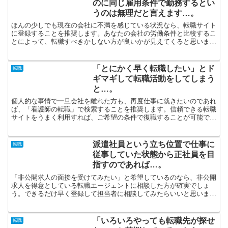
のに同じ雇用条件で勤務するとい
うのは無理だと言えます…。
ほんの少しでも現在の会社に不満を感じている状況なら、転職サイト
に登録することを推奨します。あなたの会社の労働条件と比較するこ
とによって、転職すべきかしない方が良いかが見えてくると思いま
す。生活スタイルが変わってしまったのに同じ雇用条件で勤務...
「とにかく早く転職したい」とド
転職
ギマギして転職活動をしてしまう
と…。
個人的な事情で一旦会社を離れた方も、再度仕事に就きたいのであれ
ば、「看護師の転職」で検索することを推奨します。信頼できる転職
サイトをうまく利用すれば、ご希望の条件で復職することが可能で
す。出産・子育てを卒業した奥さんであるとか結婚を機に専業...
派遣社員という立ち位置で仕事に
転職
従事していた状態から正社員を目
指すのであれば…。
「非公開求人の面接を受けてみたい」と希望しているのなら、非公開
求人を得意としている転職エージェントに相談した方が確実でしょ
う。できるだけ早く登録して担当者に相談してみたらいいと思いま
す。転職活動で結果が得られない時は、面接をめったやたらに受...
「いろいろやっても転職先が探せ
転職