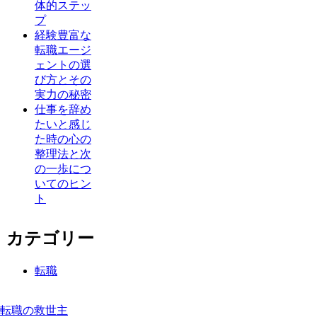
体的ステッ
プ
経験豊富な
転職エージ
ェントの選
び方とその
実力の秘密
仕事を辞め
たいと感じ
た時の心の
整理法と次
の一歩につ
いてのヒン
ト
カテゴリー
転職
転職の救世主