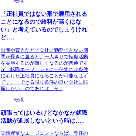
転職
「正社員ではない形で雇用される
ことになるので給料が高くはな
い」と考えているのでしょうけれ
ど…。
出産や育児などで会社に勤務できない期
間が長きに亘ると、一人きりで転職活動
を実施するのが難しくなるのが普通です
が、転職エージェントに一任すれば条件
に応じた正社員になることが可能なはず
です。「できる限り条件の良い会社に転
職したい」のであれば、そ...
転職
頑張ってはいるけどなかなか就職
活動が進展しないという時は…。
実績豊富なエージェントならば、専任の