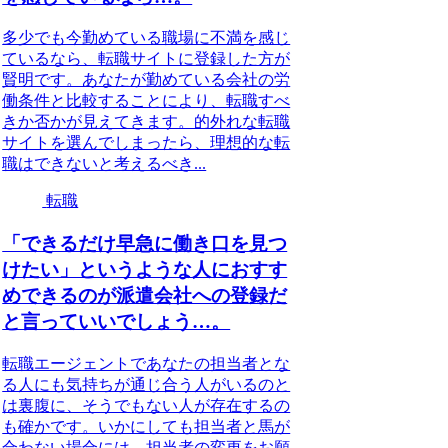
多少でも今勤めている職場に不満を感じ
ているなら、転職サイトに登録した方が
賢明です。あなたが勤めている会社の労
働条件と比較することにより、転職すべ
きか否かが見えてきます。的外れな転職
サイトを選んでしまったら、理想的な転
職はできないと考えるべき...
転職
「できるだけ早急に働き口を見つ
けたい」というような人におすす
めできるのが派遣会社への登録だ
と言っていいでしょう…。
転職エージェントであなたの担当者とな
る人にも気持ちが通じ合う人がいるのと
は裏腹に、そうでもない人が存在するの
も確かです。いかにしても担当者と馬が
合わない場合には、担当者の変更をお願