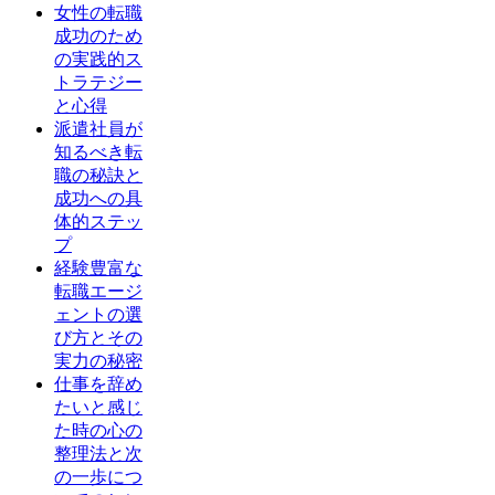
女性の転職
成功のため
の実践的ス
トラテジー
と心得
派遣社員が
知るべき転
職の秘訣と
成功への具
体的ステッ
プ
経験豊富な
転職エージ
ェントの選
び方とその
実力の秘密
仕事を辞め
たいと感じ
た時の心の
整理法と次
の一歩につ