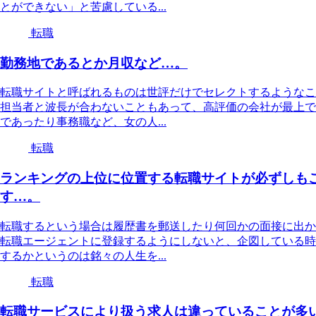
とができない」と苦慮している...
転職
勤務地であるとか月収など…。
転職サイトと呼ばれるものは世評だけでセレクトするようなこ
担当者と波長が合わないこともあって、高評価の会社が最上で
であったり事務職など、女の人...
転職
ランキングの上位に位置する転職サイトが必ずしも
す…。
転職するという場合は履歴書を郵送したり何回かの面接に出か
転職エージェントに登録するようにしないと、企図している時
するかというのは銘々の人生を...
転職
転職サービスにより扱う求人は違っていることが多