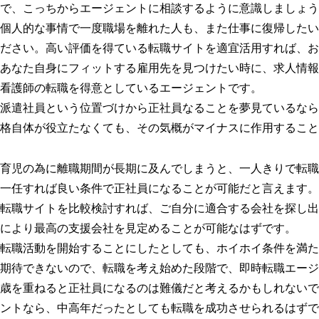
で、こっちからエージェントに相談するように意識しましょう
個人的な事情で一度職場を離れた人も、また仕事に復帰したい
ださい。高い評価を得ている転職サイトを適宜活用すれば、お
あなた自身にフィットする雇用先を見つけたい時に、求人情報
看護師の転職を得意としているエージェントです。
派遣社員という位置づけから正社員なることを夢見ているなら
格自体が役立たなくても、その気概がマイナスに作用すること
育児の為に離職期間が長期に及んでしまうと、一人きりで転職
一任すれば良い条件で正社員になることが可能だと言えます。
転職サイトを比較検討すれば、ご自分に適合する会社を探し出
により最高の支援会社を見定めることが可能なはずです。
転職活動を開始することにしたとしても、ホイホイ条件を満た
期待できないので、転職を考え始めた段階で、即時転職エージ
歳を重ねると正社員になるのは難儀だと考えるかもしれないで
ントなら、中高年だったとしても転職を成功させられるはずで