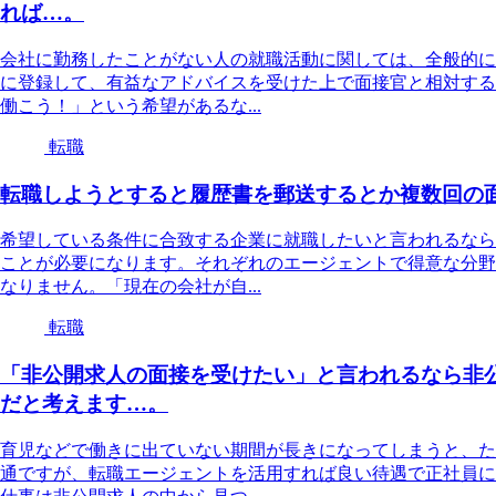
れば…。
会社に勤務したことがない人の就職活動に関しては、全般的に
に登録して、有益なアドバイスを受けた上で面接官と相対する
働こう！」という希望があるな...
転職
転職しようとすると履歴書を郵送するとか複数回の
希望している条件に合致する企業に就職したいと言われるなら
ことが必要になります。それぞれのエージェントで得意な分野
なりません。「現在の会社が自...
転職
「非公開求人の面接を受けたい」と言われるなら非
だと考えます…。
育児などで働きに出ていない期間が長きになってしまうと、た
通ですが、転職エージェントを活用すれば良い待遇で正社員に