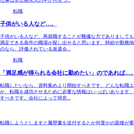
仕事は非公開求人の中から見つ...
転職
子供がいる人など…。
子供がいる人など、再就職することが難儀な方でありましても
満足できる条件の職場が探し出せると思います。時給や勤務地
のなら、評価されている派遣会...
転職
「満足感が得られる会社に勤めたい」のであれば…
転職したいなら、資料集めより開始すべきです。どんな転職エ
か、転職を成功させるために必要な情報はいっぱいあります。
すべきです。会社によって得意...
転職しようとしますと履歴書を送付するとか何度かの面接が要