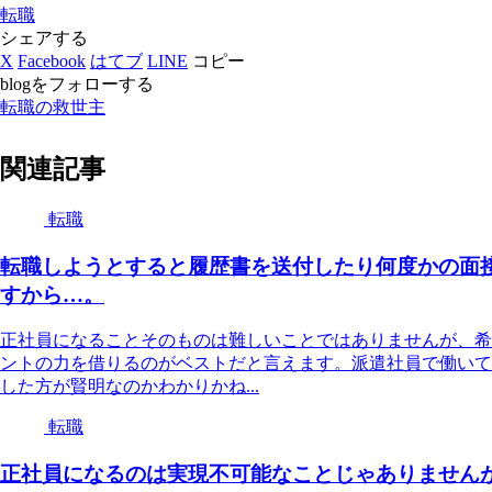
転職
シェアする
X
Facebook
はてブ
LINE
コピー
blogをフォローする
転職の救世主
関連記事
転職
転職しようとすると履歴書を送付したり何度かの面
すから…。
正社員になることそのものは難しいことではありませんが、希
ントの力を借りるのがベストだと言えます。派遣社員で働いて
した方が賢明なのかわかりかね...
転職
正社員になるのは実現不可能なことじゃありません