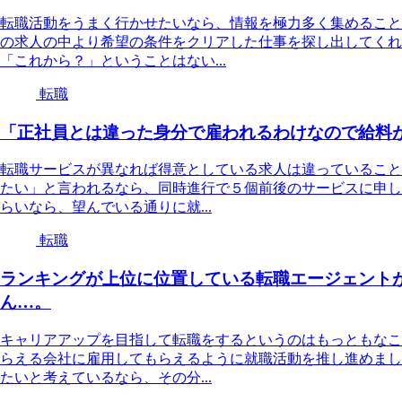
転職活動をうまく行かせたいなら、情報を極力多く集めること
の求人の中より希望の条件をクリアした仕事を探し出してくれ
「これから？」ということはない...
転職
「正社員とは違った身分で雇われるわけなので給料
転職サービスが異なれば得意としている求人は違っていること
たい」と言われるなら、同時進行で５個前後のサービスに申し
らいなら、望んでいる通りに就...
転職
ランキングが上位に位置している転職エージェント
ん…。
キャリアアップを目指して転職をするというのはもっともなこ
らえる会社に雇用してもらえるように就職活動を推し進めまし
たいと考えているなら、その分...