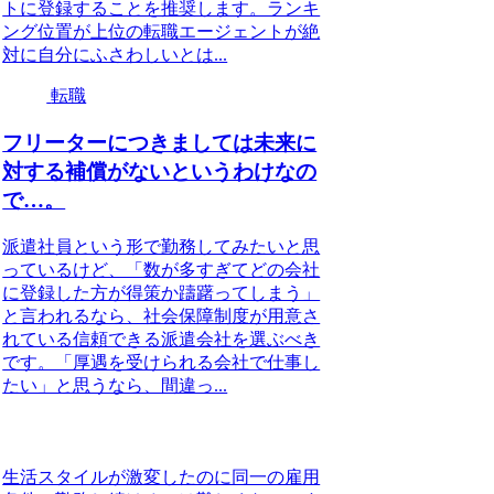
トに登録することを推奨します。ランキ
ング位置が上位の転職エージェントが絶
対に自分にふさわしいとは...
転職
フリーターにつきましては未来に
対する補償がないというわけなの
で…。
派遣社員という形で勤務してみたいと思
っているけど、「数が多すぎてどの会社
に登録した方が得策か躊躇ってしまう」
と言われるなら、社会保障制度が用意さ
れている信頼できる派遣会社を選ぶべき
です。「厚遇を受けられる会社で仕事し
たい」と思うなら、間違っ...
生活スタイルが激変したのに同一の雇用