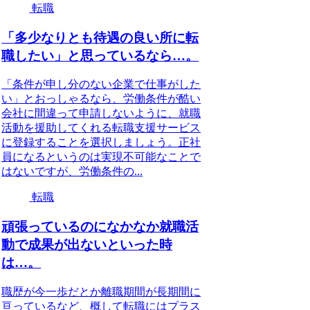
転職
「多少なりとも待遇の良い所に転
職したい」と思っているなら…。
「条件が申し分のない企業で仕事がした
い」とおっしゃるなら、労働条件が酷い
会社に間違って申請しないように、就職
活動を援助してくれる転職支援サービス
に登録することを選択しましょう。正社
員になるというのは実現不可能なことで
はないですが、労働条件の...
転職
頑張っているのになかなか就職活
動で成果が出ないといった時
は…。
職歴が今一歩だとか離職期間が長期間に
亘っているなど、概して転職にはプラス