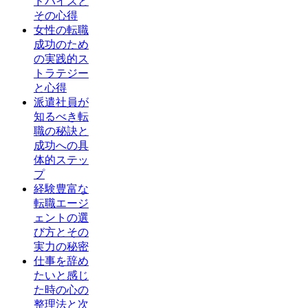
ドバイスと
その心得
女性の転職
成功のため
の実践的ス
トラテジー
と心得
派遣社員が
知るべき転
職の秘訣と
成功への具
体的ステッ
プ
経験豊富な
転職エージ
ェントの選
び方とその
実力の秘密
仕事を辞め
たいと感じ
た時の心の
整理法と次