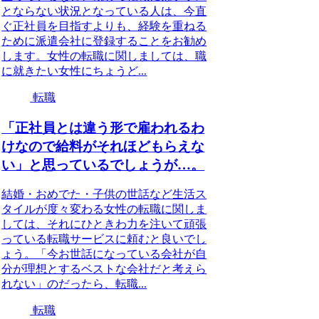
とならない状況となっている人は、今直
ぐ正社員を目指すよりも、経験を重ねる
ために派遣会社に登録することをお勧め
します。女性の転職に関しましては、職
に就きたい女性にちょうど...
転職
「正社員とは違う形で雇われるわ
けなので給料がそれほどもらえな
い」と思っているでしょうが…。
結婚・おめでた・子供の世話など生活ス
タイルが度々変わる女性の転職に関しま
しては、それにひときわ力を注いて頑張
っている転職サービスに頼むと良いでし
ょう。「今お世話になっている会社が自
分が理想とするベストな会社だと考えら
れない」のだったら、転職...
転職