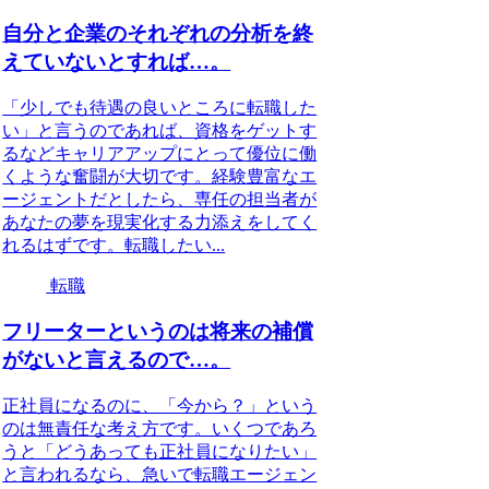
自分と企業のそれぞれの分析を終
えていないとすれば…。
「少しでも待遇の良いところに転職した
い」と言うのであれば、資格をゲットす
るなどキャリアアップにとって優位に働
くような奮闘が大切です。経験豊富なエ
ージェントだとしたら、専任の担当者が
あなたの夢を現実化する力添えをしてく
れるはずです。転職したい...
転職
フリーターというのは将来の補償
がないと言えるので…。
正社員になるのに、「今から？」という
のは無責任な考え方です。いくつであろ
うと「どうあっても正社員になりたい」
と言われるなら、急いで転職エージェン