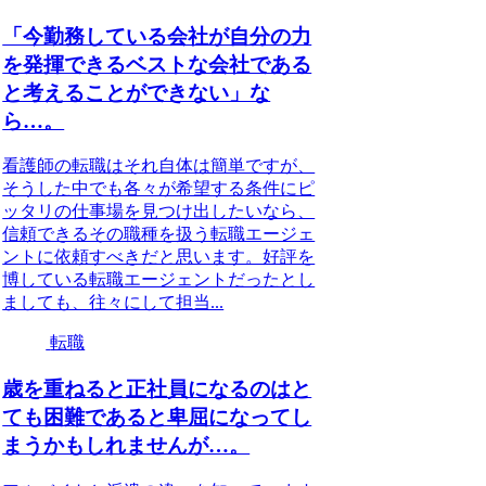
「今勤務している会社が自分の力
を発揮できるベストな会社である
と考えることができない」な
ら…。
看護師の転職はそれ自体は簡単ですが、
そうした中でも各々が希望する条件にピ
ッタリの仕事場を見つけ出したいなら、
信頼できるその職種を扱う転職エージェ
ントに依頼すべきだと思います。好評を
博している転職エージェントだったとし
ましても、往々にして担当...
転職
歳を重ねると正社員になるのはと
ても困難であると卑屈になってし
まうかもしれませんが…。