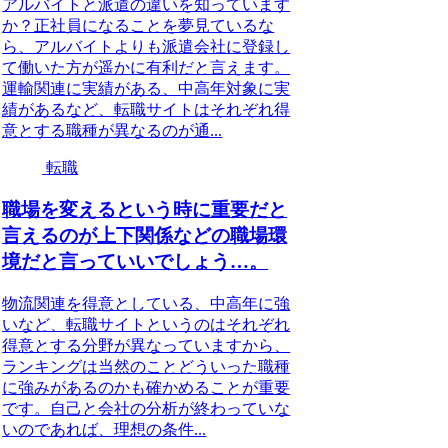
アルバイトと派遣の違いを知っています
か？正社員になることを夢見ているな
ら、アルバイトよりも派遣会社に登録し
て働いた方が遥かに有利だと言えます。
運輸関連に実績がある、中高年対象に実
績があるなど、転職サイトはそれぞれ得
意とする職種が異なるのが通...
転職
職場を変えるという時に重要だと
言えるのが上下関係などの職場環
境だと言っていいでしょう…。
物流関連を得意としている、中高年に強
いなど、転職サイトというのはそれぞれ
得意とする分野が異なっていますから、
ランキングは当然のことどういった職種
に強みがあるのかも確かめることが重要
です。自己と会社の分析が終わっていな
いのであれば、理想の条件...