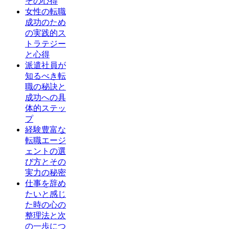
その心得
女性の転職
成功のため
の実践的ス
トラテジー
と心得
派遣社員が
知るべき転
職の秘訣と
成功への具
体的ステッ
プ
経験豊富な
転職エージ
ェントの選
び方とその
実力の秘密
仕事を辞め
たいと感じ
た時の心の
整理法と次
の一歩につ