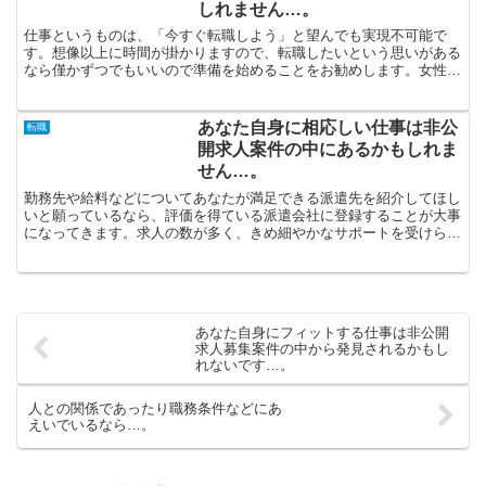
しれません…。
仕事というものは、「今すぐ転職しよう」と望んでも実現不可能で
す。想像以上に時間が掛かりますので、転職したいという思いがある
なら僅かずつでもいいので準備を始めることをお勧めします。女性の
転職と言うと、女性が満足できる労働環境の職場を提案してく...
あなた自身に相応しい仕事は非公
転職
開求人案件の中にあるかもしれま
せん…。
勤務先や給料などについてあなたが満足できる派遣先を紹介してほし
いと願っているなら、評価を得ている派遣会社に登録することが大事
になってきます。求人の数が多く、きめ細やかなサポートを受けられ
るのが良好な会社だと判断できます。退職願を突き出したい...
あなた自身にフィットする仕事は非公開
求人募集案件の中から発見されるかもし
れないです…。
人との関係であったり職務条件などにあ
えいでいるなら…。