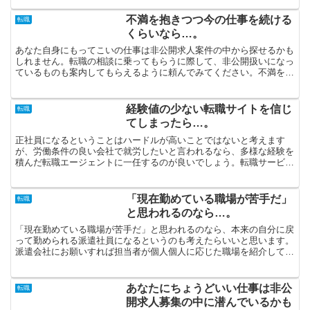
不満を抱きつつ今の仕事を続ける
転職
くらいなら…。
あなた自身にもってこいの仕事は非公開求人案件の中から探せるかも
しれません。転職の相談に乗ってもらうに際して、非公開扱いになっ
ているものも案内してもらえるように頼んでみてください。不満を抱
きつつ今の仕事を続けるくらいなら、望んでいる通りに勤務...
経験値の少ない転職サイトを信じ
転職
てしまったら…。
正社員になるということはハードルが高いことではないと考えます
が、労働条件の良い会社で就労したいと言われるなら、多様な経験を
積んだ転職エージェントに一任するのが良いでしょう。転職サービス
によって扱う求人は違っています。「短期間のうちに看護師の...
「現在勤めている職場が苦手だ」
転職
と思われるのなら…。
「現在勤めている職場が苦手だ」と思われるのなら、本来の自分に戻
って勤められる派遣社員になるというのも考えたらいいと思います。
派遣会社にお願いすれば担当者が個人個人に応じた職場を紹介してく
れます。高評価のエージェントが見つかれば、専任の担当者...
あなたにちょうどいい仕事は非公
転職
開求人募集の中に潜んでいるかも