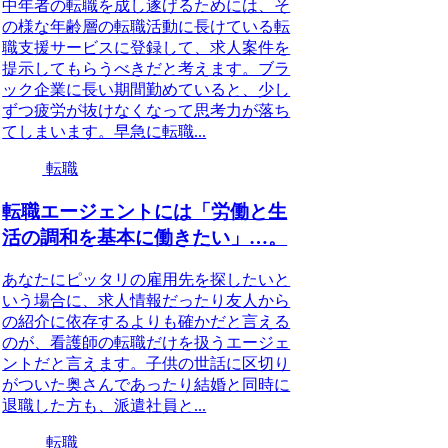
中年者の転職を成し遂げるためには、そ
の様な年齢層の転職活動に長けている転
職支援サービスに登録して、求人案件を
提示してもらうべきだと考えます。ブラ
ック企業に長い期間勤めていると、少し
ずつ疲労が抜けなくなって思考力が落ち
てしまいます。早急に転職...
転職
転職エージェントには「労働と生
活の調和を基本に働きたい」…。
あなたにピッタリの雇用先を探したいと
いう場合に、求人情報だったり友人から
の紹介に依存するよりも確かだと言える
のが、看護師の転職だけを扱うエージェ
ントだと言えます。子供の世話に区切り
がついた奥さんであったり結婚と同時に
退職した方も、派遣社員と...
転職