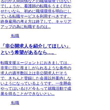
るのが人間関係などの職場環境ではない
でしょうか。看護師の転職をうまく行か
せたいなら、初めに職場環境を明白にし
ている転職サービスを利用すべきです。
終身雇用の考え方は終了して、キャリア
アップの為に転職するのは...
転職
「非公開求人を紹介してほしい」
という希望があるなら…。
転職支援エージェントにおきましては、
非常に日に羨ましがられるような条件の
求人の過半数以上は非公開求人だそう
で、きちんと登録した会員以外案内しな
いようになっているようです。一生懸命
やってはいるけど今もって就職活動で成
果を得ることができないとい...
転職