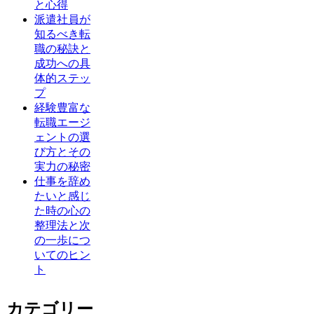
と心得
派遣社員が
知るべき転
職の秘訣と
成功への具
体的ステッ
プ
経験豊富な
転職エージ
ェントの選
び方とその
実力の秘密
仕事を辞め
たいと感じ
た時の心の
整理法と次
の一歩につ
いてのヒン
ト
カテゴリー