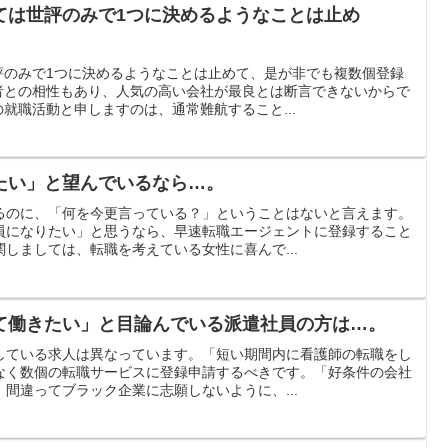
ては世評のみで1つに決めるようなことは止め
評のみで1つに決めるようなことは止めて、是が非でも複数個登録
者との相性もあり、人気の高い会社が最良とは断言できないからで
就職活動と申しますのは、通常難航すること...
たい」と望んでいるなら…。
るのに、「何を今更言っている？」ということはないと言えます。
員になりたい」と思うなら、早速転職エージェントに登録すること
しましては、転職を考えている女性に喜んで...
て働きたい」と目論んでいる派遣社員の方は…。
している求人は異なっています。「短い期間内に看護師の転職をし
なく数個の転職サービスに登録申請するべきです。「好条件の会社
間違ってブラック企業に志願しないように、...