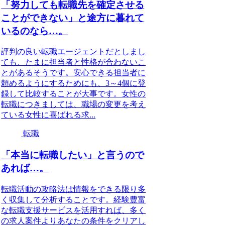
「努力しても転職先を確定させる
ことができない」と途方に暮れて
いるのなら…。
評判の良い転職エージェントだとしまし
ても、たまに担当者と性格が合わないこ
とがあるそうです。安心できる担当者に
頼めるようにするためにも、3～4個に登
録して比較することが大事です。女性の
転職につきましては、職場の変更を考え
ている女性に喜ばれる求...
転職
「本当に転職したい」と言うので
あれば…。
転職活動の攻略法は情報をできる限り多
く収集して分析することです。経験豊富
な転職支援サービスを活用すれば、多く
の求人案件よりあなたの条件をクリアし