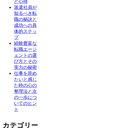
と心得
派遣社員が
知るべき転
職の秘訣と
成功への具
体的ステッ
プ
経験豊富な
転職エージ
ェントの選
び方とその
実力の秘密
仕事を辞め
たいと感じ
た時の心の
整理法と次
の一歩につ
いてのヒン
ト
カテゴリー