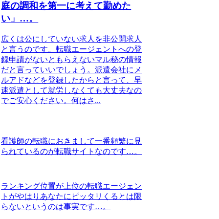
庭の調和を第一に考えて勤めた
い」…。
広くは公にしていない求人を非公開求人
と言うのです。転職エージェントへの登
録申請がないともらえないマル秘の情報
だと言っていいでしょう。派遣会社にメ
ルアドなどを登録したからと言って、早
速派遣として就労しなくても大丈夫なの
でご安心ください。何はさ...
看護師の転職におきまして一番頻繁に見
られているのが転職サイトなのです…。
ランキング位置が上位の転職エージェン
トがやはりあなたにピッタリくるとは限
らないというのは事実です…。